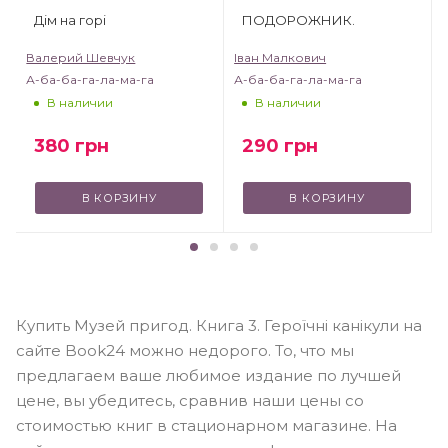
Дім на горі
ПОДОРОЖНИК.
Валерий Шевчук
Іван Малкович
А-ба-ба-га-ла-ма-га
А-ба-ба-га-ла-ма-га
В наличии
В наличии
380
грн
290
грн
В КОРЗИНУ
В КОРЗИНУ
Купить Музей пригод. Книга 3. Героїчні канікули на
сайте Book24 можно недорого. То, что мы
предлагаем ваше любимое издание по лучшей
цене, вы убедитесь, сравнив наши цены со
стоимостью книг в стационарном магазине. На