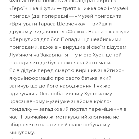
Фантастична повість Олександра Гавроша
«Героїчні канікули» — третя книжка серії «Музей
пригод» (дві попередні — «Музей пригод» та
«Врятувати Тараса Шевченка» — вийшли
друком у видавництві «Фоліо»). Весняні канікули
обернулися для Яся Попадинця неабиякими
пригодами, адже він вирушив зі своїм дідусем
Лук’яном на Закарпаття — у місто Хуст, де той
народився і де була похована його мати.
Ясів дідусь перед смертю вирішив знайти хоч
якусь інформацію про свого батька, який
загинув ще до його народження. І як же
здивувався Ясь, побачивши у Хустському
краєзнавчому музеї уже знайоме крісло-
гойдалку — загадковий портал переміщення в
часі. І, звичайно ж, метикуватий хлопчина не
збирався втрачати свій шанс побувати у
минулому.