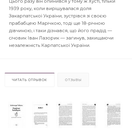
Цього разу він опинився у тому ж Хусті, тільки
1939 року, коли вирішувалася доля
Закарпатської України, зустрівся зі своєю
прабабцею Марічкою, тоді ще 18-річною
дівчиною, і таки дізнався, що його прадід —
січовик Іван Лазорик — загинув, захищаючи
незалежність Карпатської України.
ЧИТАТЬ ОТРЫВОК
ОТЗЫВЫ