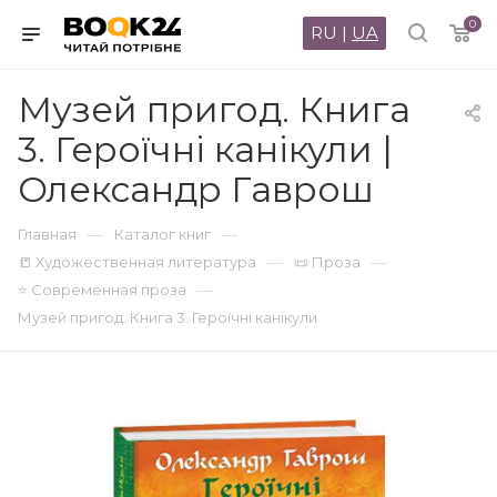
0
RU
|
UA
Музей пригод. Книга
3. Героїчні канікули |
Олександр Гаврош
—
—
Главная
Каталог книг
—
—
📒 Художественная литература
📜 Проза
—
⭐ Современная проза
Музей пригод. Книга 3. Героїчні канікули