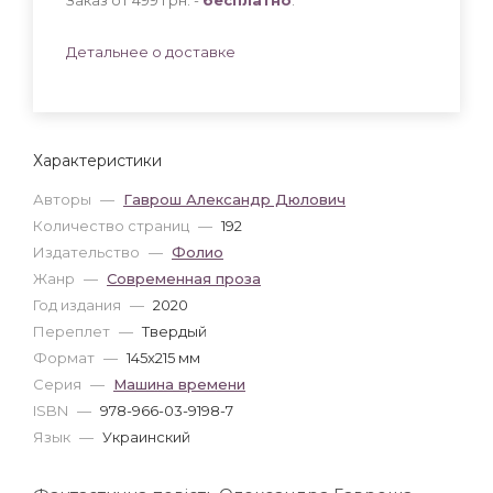
Детальнее о доставке
Характеристики
Авторы
—
Гаврош Александр Дюлович
Количество страниц
—
192
Издательство
—
Фолио
Жанр
—
Современная проза
Год издания
—
2020
Переплет
—
Твердый
Формат
—
145x215 мм
Серия
—
Машина времени
ISBN
—
978-966-03-9198-7
Язык
—
Украинский