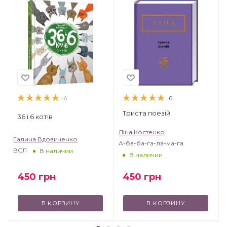
4
6
Триста поезій
36 і 6 котів
Ліна Костенко
Галина Вдовиченко
А-ба-ба-га-ла-ма-га
ВСЛ
В наличии
В наличии
450
грн
450
грн
В КОРЗИНУ
В КОРЗИНУ