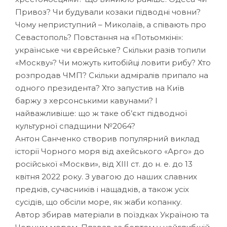
Привоз? Чи будували козаки підводні човни?
Чому неприступний – Миколаїв, а співають про
Севастополь? Повстання на «Потьомкіні»:
українське чи єврейське? Скільки разів топили
«Москву»? Чи можуть китобійці ловити рибу? Хто
розпродав ЧМП? Скільки адміралів припало на
одного президента? Хто запустив на Київ
баржу з херсонськими кавунами? І
найважливіше: що ж таке об’єкт підводної
культурної спадщини №2064?
Антон Санченко створив популярний виклад
історії Чорного моря від ахейського «Арго» до
російської «Москви», від XIII ст. до н. е. до 13
квітня 2022 року. З увагою до наших славних
предків, сучасників і нащадків, а також усіх
сусідів, що обсіли море, як жаби копанку.
Автор збирав матеріали в поїздках Україною та