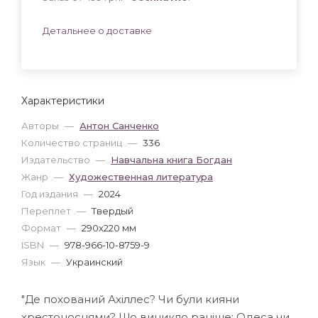
Детальнее о доставке
Характеристики
Авторы
—
Антон Санченко
Количество страниц
—
336
Издательство
—
Навчальна книга Богдан
Жанр
—
Художественная литература
Год издания
—
2024
Переплет
—
Твердый
Формат
—
290x220 мм
ISBN
—
978-966-10-8759-9
Язык
—
Украинский
"Де похований Ахіллес? Чи були кияни
хрестоносцями? Що виникло раніше: Одеса чи