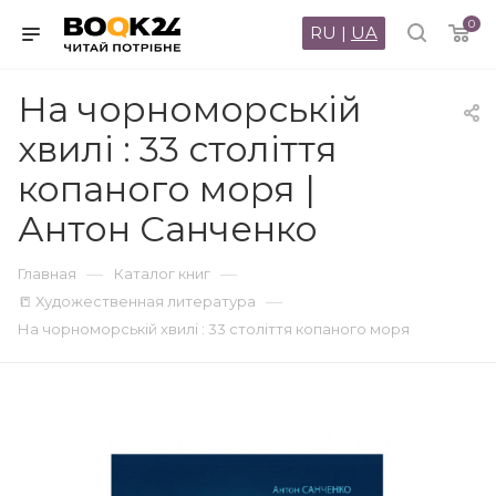
0
RU
|
UA
На чорноморській
хвилі : 33 століття
копаного моря |
Антон Санченко
—
—
Главная
Каталог книг
—
📒 Художественная литература
На чорноморській хвилі : 33 століття копаного моря