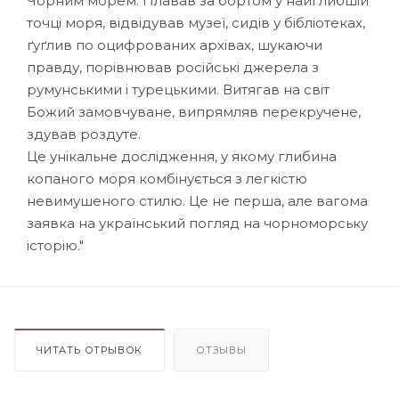
Чорним морем. Плавав за бортом у найглибшій
точці моря, відвідував музеї, сидів у бібліотеках,
ґуґлив по оцифрованих архівах, шукаючи
правду, порівнював російські джерела з
румунськими і турецькими. Витягав на світ
Божий замовчуване, випрямляв перекручене,
здував роздуте.
Це унікальне дослідження, у якому глибина
копаного моря комбінується з легкістю
невимушеного стилю. Це не перша, але вагома
заявка на український погляд на чорноморську
історію."
ЧИТАТЬ ОТРЫВОК
ОТЗЫВЫ