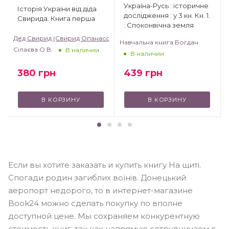
Україна-Русь : історичне
Історія України від діда
дослідження : у 3 кн. Кн. 1.
Свирида. Книга перша
: Споконвічна земля
Дед Свирид (Свирид Опанасович)
Навчальна книга Богдан
Сілаєва О.В.
В наличии
В наличии
380
грн
439
грн
В КОРЗИНУ
В КОРЗИНУ
Если вы хотите заказать и купить книгу На щиті.
Спогади родин загиблих воїнів. Донецький
аеропорт недорого, то в интернет-магазине
Book24 можно сделать покупку по вполне
доступной цене. Мы сохраняем конкурентную
стоимость книг, так как напрямую сотрудничаем с