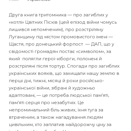
Друга книга тритомника — про загиблих у
«котлі» Цвітних Пісків (цей епізод війни чомусь
лишився непоміченим), про розстріляну
Луганщину під містом промовистого імені —
Щастя, про донецький форпост — ДАП, що у
свідомості громадян постає «символом», за
який полягли герої-кіборги, полонені й
розстріляні після тортур. Спогади про загиблих
українських вояків, що захищали нашу землю в
перші дні, тижні, місяці й роки російсько-
української війни, зібрані й художньо
адаптовані, — це потреба людської пам’яті,
пам’яті серця про незабутніх. Це
непроминальний біль живих, їхня туга за
втраченим, а також нагадування людям
цивільним, хто заплатив найдорожчу ціну за