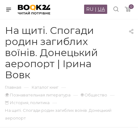
0
RU
|
UA
На щиті. Спогади
родин загиблих
воїнів. Донецький
аеропорт | Ірина
Вовк
—
—
Главная
Каталог книг
—
—
🌍 Познавательная литература
🌐 Общество
—
🦉 История, политика
На щиті. Спогади родин загиблих воїнів. Донецький
аеропорт