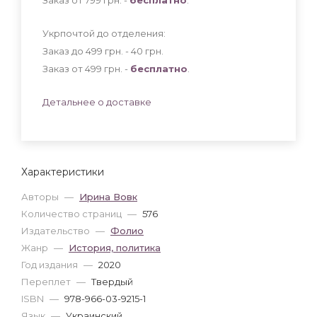
Укрпочтой до отделения:
Заказ до 499 грн. - 40
грн
.
Заказ от 499 грн. -
бесплатно
.
Детальнее о доставке
Характеристики
Авторы
—
Ирина Вовк
Количество страниц
—
576
Издательство
—
Фолио
Жанр
—
История, политика
Год издания
—
2020
Переплет
—
Твердый
ISBN
—
978-966-03-9215-1
Язык
—
Украинский