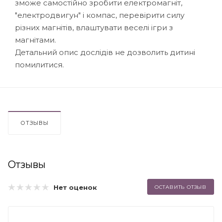
зможе самостійно зробити електромагніт,
"електродвигун" і компас, перевірити силу
різних магнітів, влаштувати веселі ігри з
магнітами.
Детальний опис дослідів не дозволить дитині
помилитися.
ОТЗЫВЫ
Отзывы
Нет оценок
ОСТАВИТЬ ОТЗЫВ