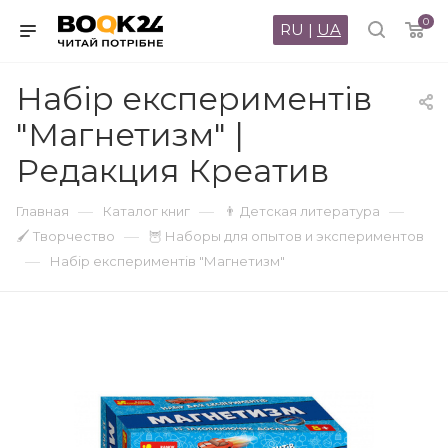
0
RU
|
UA
Набір експериментів
"Магнетизм" |
Редакция Креатив
—
—
—
Главная
Каталог книг
👨 Детская литература
—
🖌 Творчество
🦉 Наборы для опытов и экспериментов
—
Набір експериментів "Магнетизм"