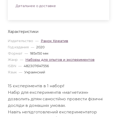
Детальнее о доставке
Характеристики
Издательство
—
Ранок Креатив
Год издания
—
2020
Формат
—
185x150 мм
Жанр
—
Наборы для опытов и экспериментов
ISBN
—
4823076147556
Язык
—
Украинский
15 єксперіментів в 1 наборі!
Набір для експериментів «магнетизм»
дозволить дітям самостійно провести фізичні
досліди в домашніх умовах.
Навіть непідготовлений експериментатор