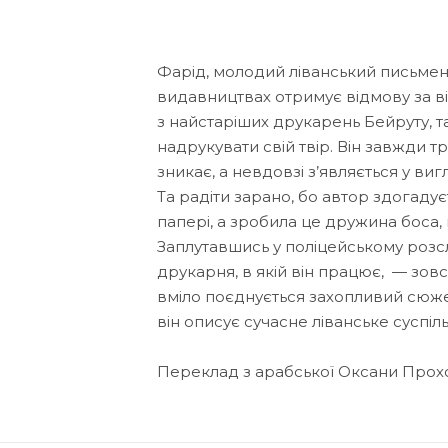
Фарід, молодий ліванський письменн
видавництвах отри­мує відмову за в
з найстаріших друкарень Бейруту, т
надрукувати свій твір. Він завжди т
зникає, а невдовзі з’являється у ви
Та радіти зарано, бо автор здогаду
папері, а зробила це дружина боса,
Заплу­тавшись у поліцейсь­кому розс
друкарня, в якій він працює, — зовс
вміло поєднується за­хоп­ливий сюж
він описує сучасне ліванське суспіль
Переклад з арабської Оксани Про