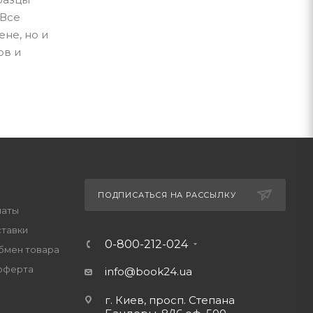
 Все
не, но и
ов и
ПОДПИСАТЬСЯ НА РАССЫЛКУ
латы
ставки
0-800-212-024
обмен товара
оферта
info@book24.ua
г. Киев, просп. Степана