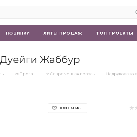
НОВИНКИ
ХИТЫ ПРОДАЖ
ТОП ПРОЕКТЫ
| Дуейги Жаббур
—
—
—
а
📜 Проза
⭐ Современная проза
Надруковано в
В ЖЕЛАЕМОЕ