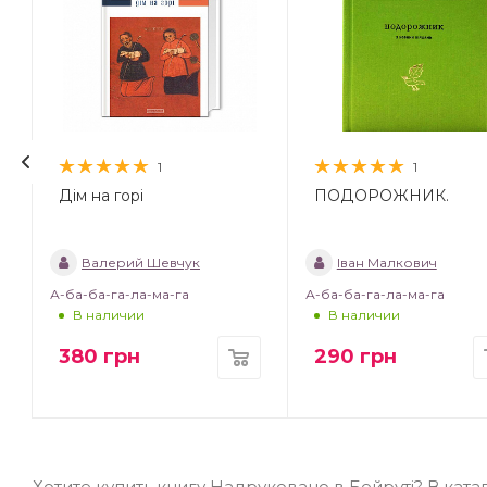
1
1
Дім на горі
ПОДОРОЖНИК.
Валерий Шевчук
Іван Малкович
А-ба-ба-га-ла-ма-га
А-ба-ба-га-ла-ма-га
В наличии
В наличии
380
грн
290
грн
Хотите купить книгу Надруковано в Бейруті? В ка