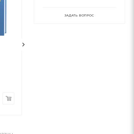
ЗАДАТЬ ВОПРОС
1
На срібнім березі
НЕБОРАК. ЛІТ
ГОЛОВА
Николай Степанович Винграновский
Виктор Небор
А-ба-ба-га-ла-ма-га
А-ба-ба-га-ла-ма-г
В наличии
В наличии
370
грн
300
грн
разцы