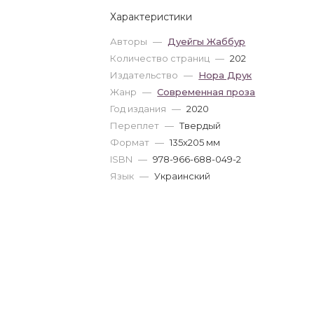
Характеристики
Авторы
—
Дуейгы Жаббур
Количество страниц
—
202
Издательство
—
Нора Друк
Жанр
—
Современная проза
Год издания
—
2020
Переплет
—
Твердый
Формат
—
135x205 мм
ISBN
—
978-966-688-049-2
Язык
—
Украинский