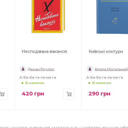
Несподівана вакансія
Київські контури
Джоан Роулінг
Аттила Могильний
А-ба-ба-га-ла-ма-га
А-ба-ба-га-ла-ма-га
В наличии
В наличии
420
грн
290
грн
талоге нашего интернет-магазина вы найдете лучшие об