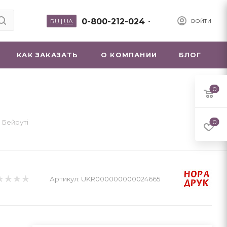
0-800-212-024
RU
|
UA
ВОЙТИ
КАК ЗАКАЗАТЬ
О КОМПАНИИ
БЛОГ
0
 Бейруті
0
Артикул:
UKR000000000024665