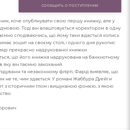
СООБЩИТЬ О ПОСТУПЛЕНИИ
ик, хоче опуб­лі­кувати свою першу книжку, але у
ідмовою. Тоді він влаштовується ко­ректором в одну
аємно сподіваючись, що йому таки вдасться колись
римає зошит на своєму столі, і одного дня рукопис
гляді прекрасно надрукованої книж­ки.
ється, що його книж­ка надрукована на банкнотному
 в яку він таємно закоханий.
лідуванні та незакон­ному флірті, Фарід виявляє, що
ім не те, чим здається. У романі Жаббура Дуейги
ет з історичним тлом і вишуканою іронією, з якою
ство.
хорович