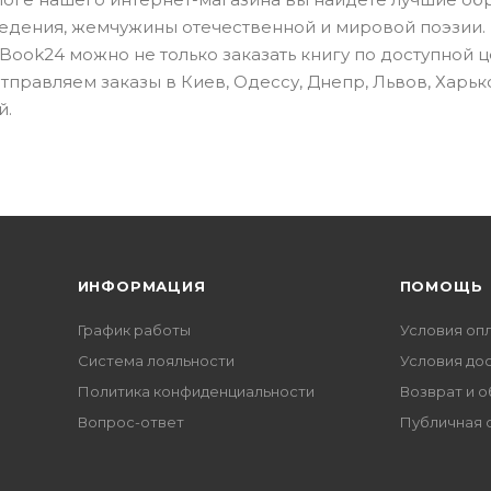
едения, жемчужины отечественной и мировой поэзии.
ook24 можно не только заказать книгу по доступной це
правляем заказы в Киев, Одессу, Днепр, Львов, Харьк
й.
ИНФОРМАЦИЯ
ПОМОЩЬ
График работы
Условия оп
Система лояльности
Условия до
Политика конфиденциальности
Возврат и 
Вопрос-ответ
Публичная 