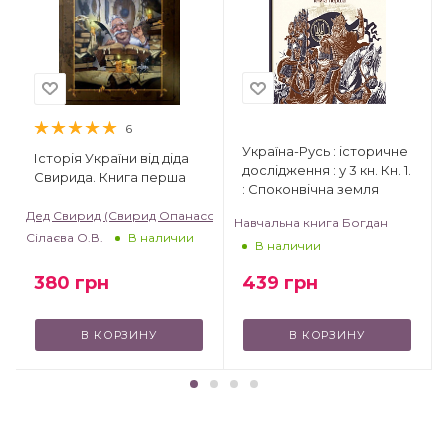
6
Україна-Русь : історичне
Історія України від діда
дослідження : у 3 кн. Кн. 1.
Свирида. Книга перша
: Споконвічна земля
Дед Свирид (Свирид Опанасович)
Навчальна книга Богдан
Сілаєва О.В.
В наличии
В наличии
380
грн
439
грн
В КОРЗИНУ
В КОРЗИНУ