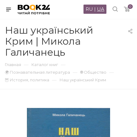
0
RU
|
UA
Наш український
Крим | Микола
Галичанець
—
—
Главная
Каталог книг
—
—
🌍 Познавательная литература
🌐 Общество
—
🦉 История, политика
Наш український Крим