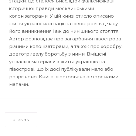
згадки. Це сталося внаслідок фальсифікації
історичної правди москвинськими
колонізаторами. У цій книзі стисло описано
життя української нації на півострові від часу
його виникнення і аж до нинішнього століття.
Автор розповідає про загарбання півострова
різними колонізаторами, а також про хоробру і
довготривалу боротьбу з ними. Вміщені
унікальні матеріали з життя українців на
півострові, що їх досі публікували мало або
розрізнено. Книга ілюстрована авторськими
мапами.
ОТЗЫВЫ