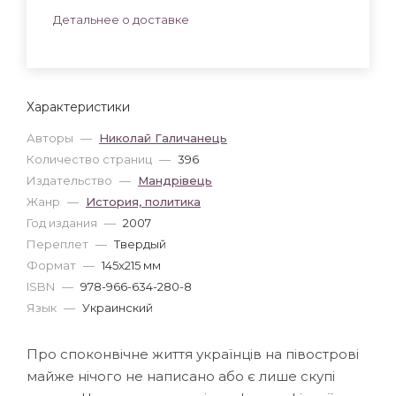
Детальнее о доставке
Характеристики
Авторы
—
Николай Галичанець
Количество страниц
—
396
Издательство
—
Мандрівець
Жанр
—
История, политика
Год издания
—
2007
Переплет
—
Твердый
Формат
—
145x215 мм
ISBN
—
978-966-634-280-8
Язык
—
Украинский
Про споконвічне життя українців на півострові
майже нічого не написано або є лише скупі