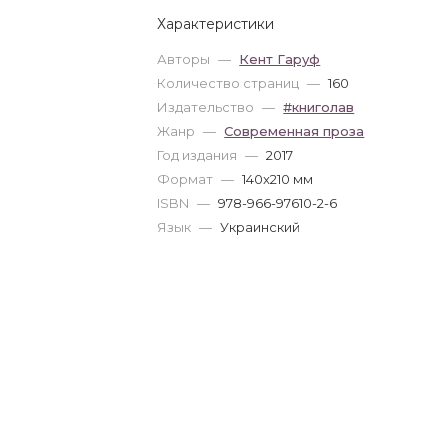
Характеристики
Авторы
—
Кент Гаруф
Количество страниц
—
160
Издательство
—
#книголав
Жанр
—
Современная проза
Год издания
—
2017
Формат
—
140x210 мм
ISBN
—
978-966-97610-2-6
Язык
—
Украинский