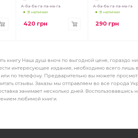
А-ба-ба-га-ла-ма-га
А-ба-ба-га-ла-ма-га
В наличии
В наличии
420
грн
290
грн
ть книгу Наші душі вночі по выгодной цене, гораздо ни
ести интересующее издание, необходимо всего лишь 
н или по телефону. Предварительно вы можете просмот
читать отзывы. Заказы мы отправляем во все города Ук
Доставка занимает несколько дней. Воспользовавшись 
тением любимой книги.