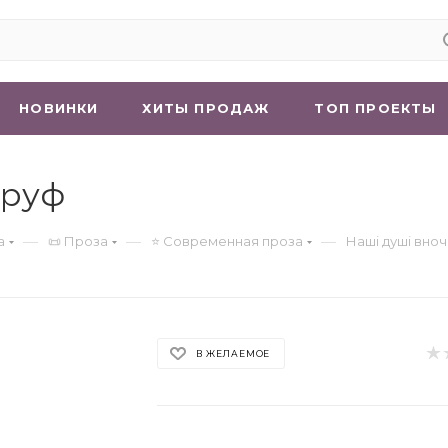
НОВИНКИ
ХИТЫ ПРОДАЖ
ТОП ПРОЕКТЫ
аруф
—
—
—
а
📜 Проза
⭐ Современная проза
Наші душі вноч
В ЖЕЛАЕМОЕ