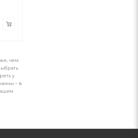
А-ба-ба-га-ла-ма-га
А-ба-ба-га-ла-ма-г
В наличии
В наличии
370
грн
300
грн
же, чем
выбрать
реть у
раины – в
нашим