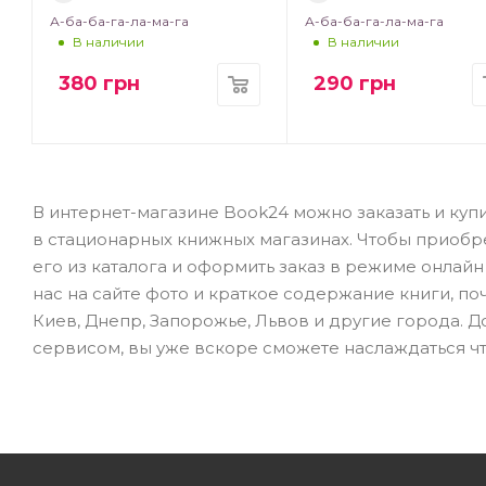
А-ба-ба-га-ла-ма-га
А-ба-ба-га-ла-ма-га
В наличии
В наличии
380
грн
290
грн
В интернет-магазине Book24 можно заказать и купи
в стационарных книжных магазинах. Чтобы приобр
его из каталога и оформить заказ в режиме онлай
нас на сайте фото и краткое содержание книги, по
Киев, Днепр, Запорожье, Львов и другие города. 
сервисом, вы уже вскоре сможете наслаждаться ч