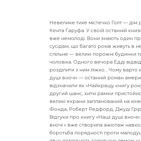
Невелике тихе містечко Голт — дім
Кента Гаруфа. У своїй останній книзі 
вже немолоді. Вони знають один про
сусідам, що багато років живуть в н
спільне — великі порожні будинки та
чоловіка. Одного вечора Едді відві
розділити з ним ліжко... Чому варто
душі вночі» — останній роман амер
відзначили як «Найкращу книгу року»
другий шанс, хиткі рамки пристойност
великі екрани запланований на кіне
Фонда, Роберт Редфорд, Джуді Грір
Відгуки про книгу «Наші душі вночі»:
вночі » вже створила ажіотаж навкол
боротьба порядності проти малодуш
явну порядність головною темою кн