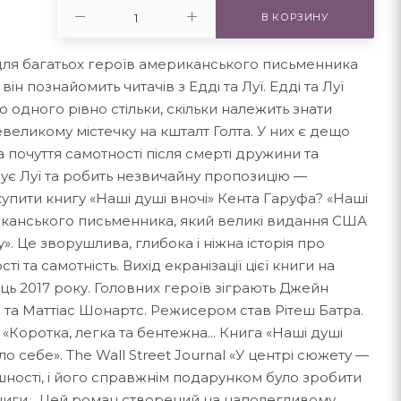
В КОРЗИНУ
 для багатьох героїв американського письменника
він познайомить читачів з Едді та Луї. Едді та Луї
 одного рівно стільки, скільки належить знати
евеликому містечку на кшталт Голта. У них є дещо
 почуття самотності після смерті дружини та
дує Луї та робить незвичайну пропозицію —
 купити книгу «Наші душі вночі» Кента Гаруфа? «Наші
иканського письменника, який великі видання США
. Це зворушлива, глибока і ніжна історія про
і та самотність. Вихід екранізації цієї книги на
ць 2017 року. Головних героїв зіграють Джейн
 та Маттіас Шонартс. Режисером став Рітеш Батра.
 «Коротка, легка та бентежна... Книга «Наші душі
о себе». The Wall Street Journal «У центрі сюжету —
ності, і його справжнім подарунком було зробити
иги... Цей роман створений на наполегливому