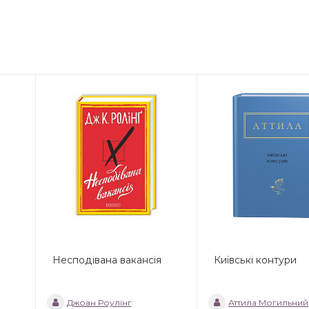
Несподівана вакансія
Київські контури
Джоан Роулінг
Аттила Могильний