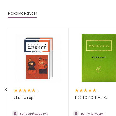
Рекомендуем
1
1
Дім на горі
ПОДОРОЖНИК.
Валерий Шевчук
Іван Малкович