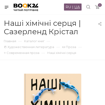
0
RU
|
UA
Наші хімічні серця |
Сазерленд Крістал
—
—
Главная
Каталог книг
—
—
📒 Художественная литература
📜 Проза
—
⭐ Современная проза
Наші хімічні серця