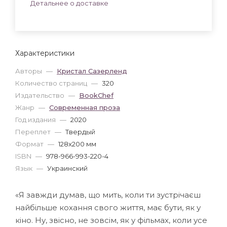
Детальнее о доставке
Характеристики
Авторы
—
Кристал Сазерленд
Количество страниц
—
320
Издательство
—
BookChef
Жанр
—
Современная проза
Год издания
—
2020
Переплет
—
Твердый
Формат
—
128x200 мм
ISBN
—
978-966-993-220-4
Язык
—
Украинский
«Я завжди думав, що мить, коли ти зустрічаєш
найбільше кохання свого життя, має бути, як у
кіно. Ну, звісно, не зовсім, як у фільмах, коли усе