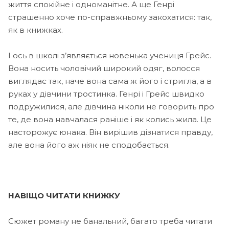
життя спокійне і одноманітне. А ще Генрі
страшенно хоче по-справжньому закохатися: так,
як в книжках.
І ось в школі з’являється новенька учениця Грейс.
Вона носить чоловічий широкий одяг, волосся
виглядає так, наче вона сама ж його і стригла, а в
руках у дівчини тростинка. Генрі і Грейс швидко
подружилися, але дівчина ніколи не говорить про
те, де вона навчалася раніше і як колись жила. Це
насторожує юнака. Він вирішив дізнатися правду,
але вона його аж ніяк не сподобається.
НАВІЩО ЧИТАТИ КНИЖКУ
Сюжет роману не банальний, багато треба читати