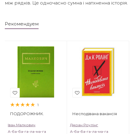
між рядків. Це одночасно сумна і натхненна історія.
Рекомендуем
1
ПОДОРОЖНИК.
Несподівана вакансія
Іван Малкович
Джоан Роулінг
А-ба-ба-га-ла-ма-га
А-ба-ба-га-ла-ма-га