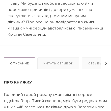
її світу. Чи буде ця любов всеосяжною й чи
переможе привидів і докори сумління, що
спокутою тяжіють над темним минулим
дівчини? Про все це ви довідаєтеся з книги
«Наші хімічні серця» австралійської письменниці
Крістал Сазерленд.
ОПИСАНИЕ
ЧИТАТЬ ОТРЫВОК
ОТЗЫВЫ
ПРО КНИЖКУ
Головний герой роману «Наші хімічні серця» –
підліток Генрі. Тихий хлопець, мріє бути редактором
у шкільній газеті, має декілька друзів. Загалом його