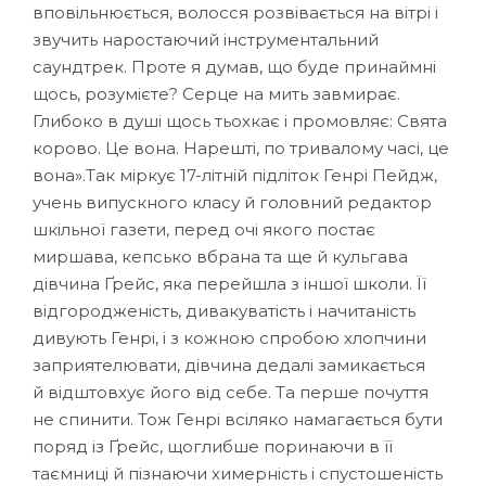
вповільнюється, волосся розвівається на вітрі і
звучить наростаючий інструментальний
саундтрек. Проте я думав, що буде принаймні
щось, розумієте? Серце на мить завмирає.
Глибоко в душі щось тьохкає і промовляє: Свята
корово. Це вона. Нарешті, по тривалому часі, це
вона».Так міркує 17-літній підліток Генрі Пейдж,
учень випускного класу й головний редактор
шкільної газети, перед очі якого постає
миршава, кепсько вбрана та ще й кульгава
дівчина Ґрейс, яка перейшла з іншої школи. Її
відгородженість, дивакуватість і начитаність
дивують Генрі, і з кожною спробою хлопчини
заприятелювати, дівчина дедалі замикається
й відштовхує його від себе. Та перше почуття
не спинити. Тож Генрі всіляко намагається бути
поряд із Ґрейс, щоглибше поринаючи в її
таємниці й пізнаючи химерність і спустошеність