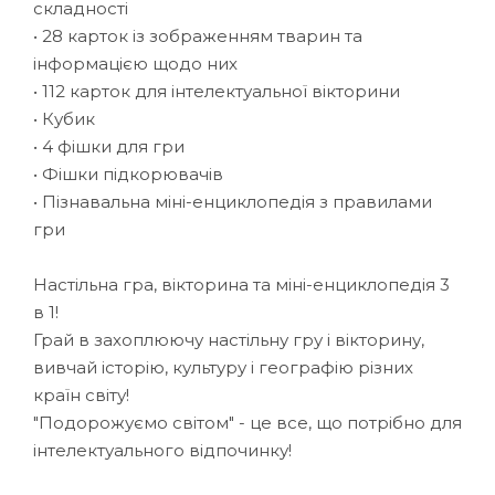
складності
• 28 карток із зображенням тварин та
інформацією щодо них
• 112 карток для інтелектуальної вікторини
• Кубик
• 4 фішки для гри
• Фішки підкорювачів
• Пізнавальна міні-енциклопедія з правилами
гри
Настільна гра, вікторина та міні-енциклопедія 3
в 1!
Грай в захоплюючу настільну гру і вікторину,
вивчай історію, культуру і географію різних
країн світу!
"Подорожуємо світом" - це все, що потрібно для
інтелектуального відпочинку!