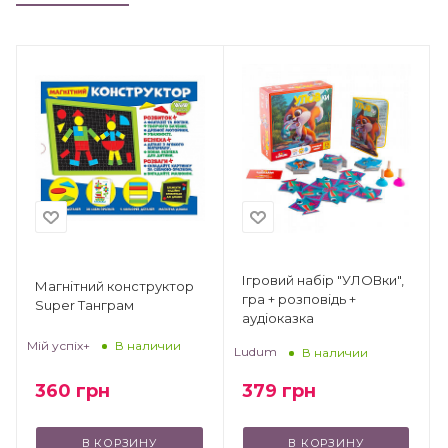
Ігровий набір "УЛОВки",
Магнітний конструктор
гра + розповідь +
Super Танграм
аудіоказка
Мій успіх+
В наличии
Ludum
В наличии
360
грн
379
грн
В КОРЗИНУ
В КОРЗИНУ