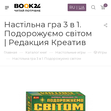
0
RU
|
UA
Настільна гра 3 в 1.
Подорожуємо світом
| Редакция Креатив
—
—
—
Главная
Каталог книг
Настольные игры
🎲 Игры
—
Настільна гра 3 в 1. Подорожуємо світом