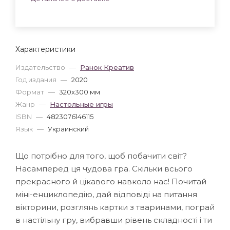
Характеристики
Издательство
—
Ранок Креатив
Год издания
—
2020
Формат
—
320x300 мм
Жанр
—
Настольные игры
ISBN
—
4823076146115
Язык
—
Украинский
Що потрібно для того, щоб побачити світ?
Насамперед ця чудова гра. Скільки всього
прекрасного й цікавого навколо нас! Почитай
міні-енциклопедію, дай відповіді на питання
вікторини, розглянь картки з тваринами, пограй
в настільну гру, вибравши рівень складності і ти