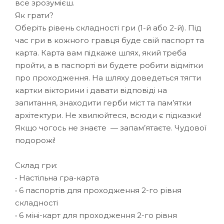
все зрозумієш.
Як грати?
Оберіть рівень складності гри (1-й або 2-й). Під
час гри в кожного гравця буде свій паспорт та
карта. Карта вам підкаже шлях, який треба
пройти, а в паспорті ви будете робити відмітки
про проходження. На шляху доведеться тягти
картки вікторини і давати відповіді на
запитання, знаходити герби міст та пам’ятки
архітектури. Не хвилюйтеся, всюди є підказки!
Якщо чогось не знаєте — запам’ятаєте. Чудової
подорожі!
Склад гри:
• Настільна гра-карта
• 6 паспортів для проходження 2-го рівня
складності
• 6 міні-карт для проходження 2-го рівня