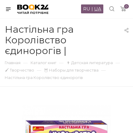
0
RU
|
UA
Настільна гра
Королівство
єдинорогів |
—
—
—
Главная
Каталог книг
👨 Детская литература
—
—
🖌 Творчество
🦉 Наборы для творчества
Настільна гра Королівство єдинорогів