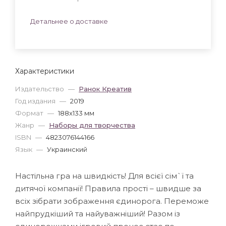
Детальнее о доставке
Характеристики
Издательство
—
Ранок Креатив
Год издания
—
2019
Формат
—
188x133 мм
Жанр
—
Наборы для творчества
ISBN
—
4823076144166
Язык
—
Украинский
Настільна гра на швидкість! Для всієї сім`ї та
дитячої компанії! Правила прості – швидше за
всіх зібрати зображення єдинорога. Переможе
найпрудкіший та найуважніший! Разом із