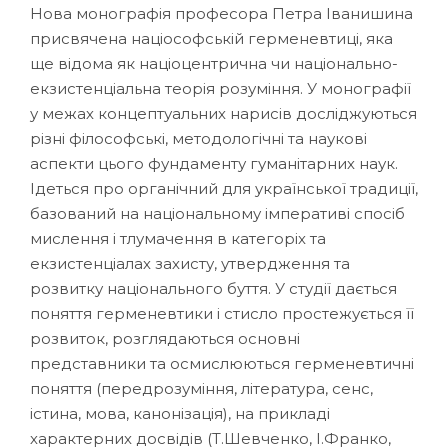
Нова монографія професора Петра Іванишина
присвячена націософській герменевтиці, яка
ще відома як націоцентрична чи національно-
екзистенціальна теорія розуміння. У монографії
у межах концептуальних нарисів досліджуються
різні філософські, методологічні та наукові
аспекти цього фундаменту гуманітарних наук.
Ідеться про органічний для української традиції,
базований на національному імперативі спосіб
мислення і тлумачення в категоріх та
екзистенціалах захисту, утвердження та
розвитку національного буття. У студії дається
поняття герменевтики і стисло простежується її
розвиток, розглядаються основні
представники та осмислюються герменевтичні
поняття (передрозуміння, література, сенс,
істина, мова, канонізація), на прикладі
характерних досвідів (Т.Шевченко, І.Франко,