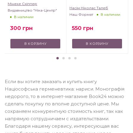
Мінеке Схіппер
Насім Ніколас Талеб
Видавництво "Ніка-Центр"
T
Наш Формат
В наличии
В наличии
300
грн
550
грн
В КОРЗИНУ
В КОРЗИНУ
Если вы хотите заказать и купить книгу
Націософська герменевтика: нариси. Монографія
недорого, то в интернет-магазине Book24 можно
сделать покупку по вполне доступной цене. Мы
сохраняем конкурентную стоимость книг, так как
напрямую сотрудничаем с издательствами.
Благодаря нашему сервису, интересующая вас