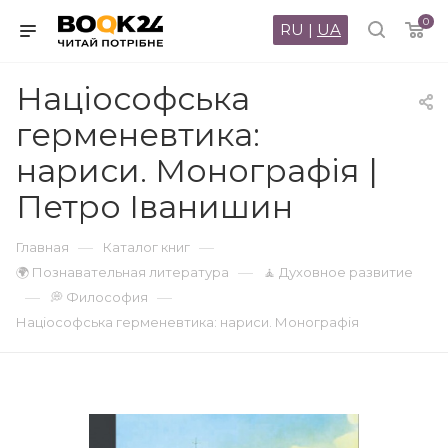
0
RU
|
UA
Націософська
герменевтика:
нариси. Монографія |
Петро Іванишин
—
—
Главная
Каталог книг
—
🌍 Познавательная литература
🧘 Духовное развитие
—
—
💭 Философия
Націософська герменевтика: нариси. Монографія