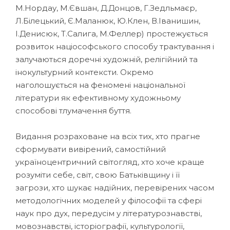
М.Нордау, М.Євшан, Д.Донцов, Г.Зедльмаєр,
Л.Білецький, Є.Маланюк, Ю.Клен, В.Іванишин,
І.Денисюк, Т.Салига, М.Феллер) простежується
розвиток націософського способу трактування і
залучаються доречні художній, релігійний та
інокультурний контексти. Окремо
наголошується на феномені національної
літератури як ефективному художньому
способові тлумачення буття.
Видання розраховане на всіх тих, хто прагне
сформувати вивірений, самостійний
україноцентричний світогляд, хто хоче краще
розуміти себе, світ, свою Батьківщину і її
загрози, хто шукає надійних, перевірених часом
методологічних моделей у філософії та сфері
наук про дух, передусім у літературознавстві,
мовознавстві, історіографії, культурології,