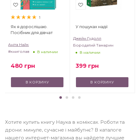
1
У пошуках надії
Як я дорослішаю.
Посібник для дівчат
Джейн Гудолл
Аніта Найк
Бородатий Тамарин
#книголав
В наличии
В наличии
399
грн
480
грн
В КОРЗИНУ
В КОРЗИНУ
Хотите купить книгу Наука в коміксах. Роботи та
дрони: минуле, сучасне і майбутнє? В каталоге
нашего интернет-магазина вы найдете лучшие