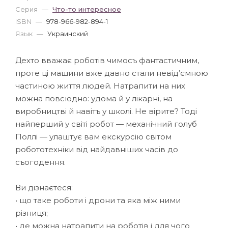
Серия
—
Что-то интересное
ISBN
—
978-966-982-894-1
Язык
—
Украинский
Дехто вважає роботів чимосъ фантастичним,
проте ці машини вже давно стали невід’ємною
частиною життя людей. Натрапити на них
можна повсюдно: удома й у лікарні, на
виробництві й навітъ у школі. Не вірите? Тоді
найперший у світі робот — механічний голуб
Поллі — улаштує вам екскурсію світом
робототехніки від найдавніших часів до
съогодення.
Ви дізнаєтеся:
• що таке роботи і дрони та яка між ними
різниця;
• де можна натрапити на роботів і для чого