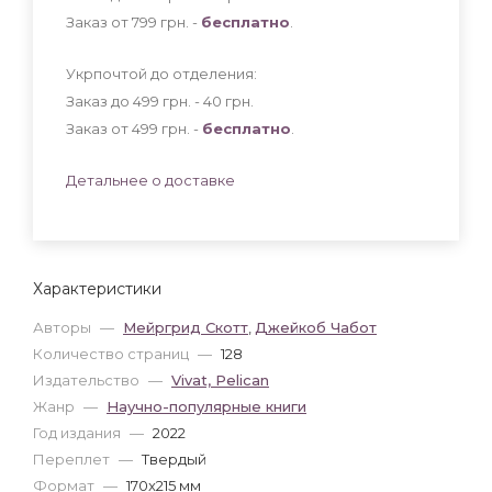
Заказ от 799 грн. -
бесплатно
.
Укрпочтой до отделения:
Заказ до 499 грн. - 40
грн
.
Заказ от 499 грн. -
бесплатно
.
Детальнее о доставке
Характеристики
Авторы
—
Мейргрид Скотт
,
Джейкоб Чабот
Количество страниц
—
128
Издательство
—
Vivat, Pelican
Жанр
—
Научно-популярные книги
Год издания
—
2022
Переплет
—
Твердый
Формат
—
170x215 мм