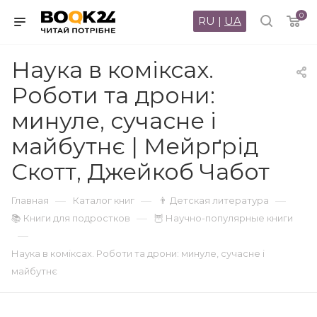
0
RU
|
UA
Наука в коміксах.
Роботи та дрони:
минуле, сучасне і
майбутнє | Мейрґрід
Скотт, Джейкоб Чабот
—
—
—
Главная
Каталог книг
👨 Детская литература
—
📚 Книги для подростков
🦉 Научно-популярные книги
—
Наука в коміксах. Роботи та дрони: минуле, сучасне і
майбутнє