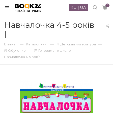
0
RU
|
UA
Навчалочка 4-5 років
|
—
—
—
Главная
Каталог книг
👨 Детская литература
—
—
📕 Обучение
🦉 Готовимся к школе
Навчалочка 4-5 років