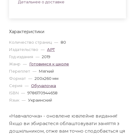
Детальнее о доставке
Характеристики
Количество страниц
—
80
Издательство
—
АРТ
Год издания
—
2019
Жанр
—
Готовимся к школе
Переплет
—
Мягкий
Формат
—
200x260 мм
Серия
—
Обучалочка
ISBN
—
9786170944658
Язык
—
Украинский
«Навчалочка» - оновлене ювілейне видання!
Якщо ви збираєтеся облаштовувати заняття з
дошкільником, отже вам точно сподобається ця