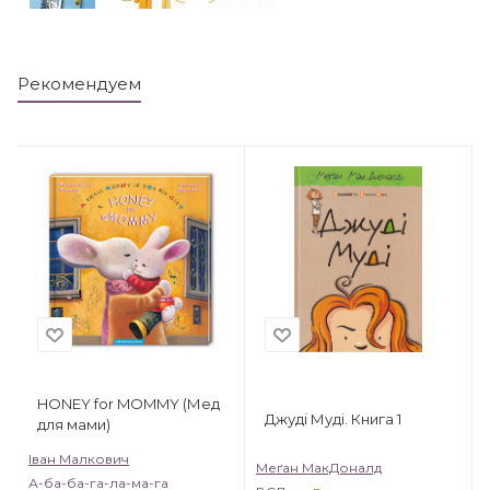
Рекомендуем
HONEY for MOMMY (Мед
Джуді Муді. Книга 1
для мами)
Іван Малкович
Меґан МакДоналд
А-ба-ба-га-ла-ма-га