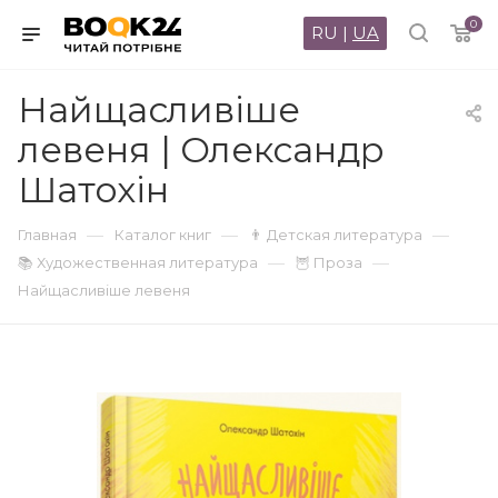
0
RU
|
UA
Найщасливіше
левеня | Олександр
Шатохін
—
—
—
Главная
Каталог книг
👨 Детская литература
—
—
📚 Художественная литература
🦉 Проза
Найщасливіше левеня