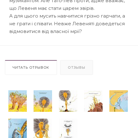
музикантом. Але Тато-лев проти, адже вважає,
що Левеня має стати царем звірів.
А для цього мусить навчитися грізно гарчати, а
не грати і співати. Невже Левеняті доведеться
відмовитися від власної мрії?
ЧИТАТЬ ОТРЫВОК
ОТЗЫВЫ