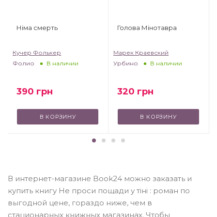
Німа смерть
Голова Мінотавра
Кучер Фолькер
Марек Краевский
Фолио
Урбино
В наличии
В наличии
390
грн
320
грн
В КОРЗИНУ
В КОРЗИНУ
В интернет-магазине Book24 можно заказать и
купить книгу Не проси пощади у тіні : роман по
выгодной цене, гораздо ниже, чем в
стационарных книжных магазинах. Чтобы