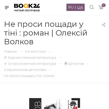
0
RU
|
UA
Не проси пощади у
тіні : роман | Олексій
Волков
—
—
Главная
Каталог книг
—
📒 Художественная литература
—
—
🔸 Остросюжетная литература
🕵 Детектив
—
Современные детективы
Не проси пощади у тіні : роман