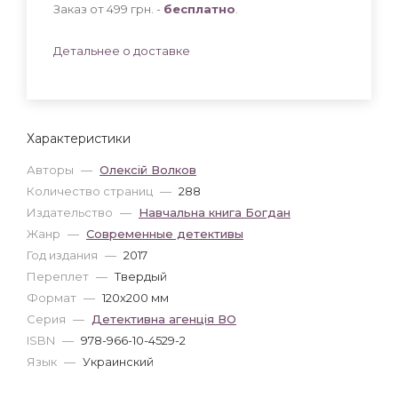
Заказ от 499 грн. -
бесплатно
.
Детальнее о доставке
Характеристики
Авторы
—
Олексій Волков
Количество страниц
—
288
Издательство
—
Навчальна книга Богдан
Жанр
—
Современные детективы
Год издания
—
2017
Переплет
—
Твердый
Формат
—
120x200 мм
Серия
—
Детективна агенція ВО
ISBN
—
978-966-10-4529-2
Язык
—
Украинский