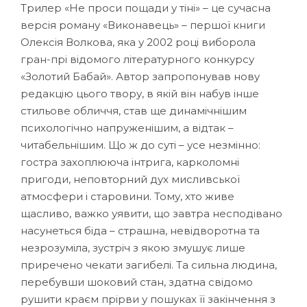
Трилер «Не проси пощади у тіні» – це сучасна
версія роману «Виконавець» – першої книги
Олексія Волкова, яка у 2002 році виборола
гран-прі відомого літературного конкурсу
«Золотий Бабай». Автор запропонував нову
редакцію цього твору, в якій він набув інше
стильове обличчя, став ще динамічнішим
психологічно напруженішим, а відтак –
читабельнішим. Що ж до суті – усе незмінно:
гостра захоплююча інтрига, карколомні
пригоди, неповторний дух мисливської
атмосфери і старовини. Тому, хто живе
щасливо, важко уявити, що завтра несподівано
насунеться біда – страшна, невідворотна та
незрозуміла, зустріч з якою змушує лише
приречено чекати загибелі. Та сильна людина,
перебувши шоковий стан, здатна свідомо
рушити краєм прірви у пошуках її закінчення з