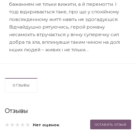
бажанням не тільки вижити, а й перемогти. І
тоді відкривається таке, про що у спокійному
повсякденному житті навіть не здогадуєшся.
Відчайдушно рятуючись, герой роману
несамохіть втручається у вічну суперечку сил
добра та зла, вплинувши таким чином на долі
інших людей – живих і не тільки…
ОТЗЫВЫ
Отзывы
Нет оценок
ОСТАВИТЬ ОТЗЫВ