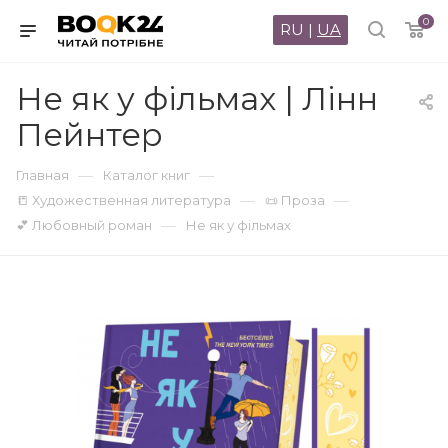
0
RU
|
UA
Не як у фільмах | Лінн
Пейнтер
—
—
Главная
Каталог книг
—
—
📒 Художественная литература
📜 Проза
—
💕 Любовный роман
Не як у фільмах