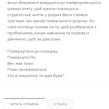
вони збиралися вирушити до Каліфорнійського
університету, щоб разом поринути в
студентське життя, у родині Веса сталася
трагедія і він мусив повернутися додому. Усі
сили хлопець поклав на те, щоб розібратися з
проблемами, кинув навчання та порвав із
дівчиною, щоб за два роки…
Повернутися до коледжу
Повернути Ліз
Вес має план
План провалюється
Усе в минулому чи далі буде?
ЧИТАТЬ ОТРЫВОК
ОТЗЫВЫ