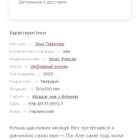
Детальнее о доставке
Характеристики
Авторы
—
Лінн Пейнтер
Количество страниц
—
464
Издательство
—
Vivat, Pelican
Жанр
—
Любовный роман
Год издания
—
2025
Переплет
—
Твердый
Формат
—
120x200 мм
Серия
—
Краще, ніж у фільмах
ISBN
—
978-617-17-0973-7
Язык
—
Украинский
Кілька щасливих місяців Вес зустрічався з
дівчиною своєї мрії — Ліз. Але саме тоді, коли