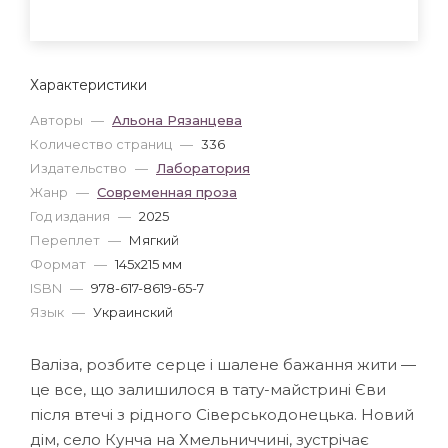
Характеристики
Авторы
—
Альона Рязанцева
Количество страниц
—
336
Издательство
—
Лаборатория
Жанр
—
Современная проза
Год издания
—
2025
Переплет
—
Мягкий
Формат
—
145x215 мм
ISBN
—
978-617-8619-65-7
Язык
—
Украинский
Валіза, розбите серце і шалене бажання жити —
це все, що залишилося в тату-майстрині Єви
після втечі з рідного Сіверськодонецька. Новий
дім, село Кунча на Хмельниччині, зустрічає