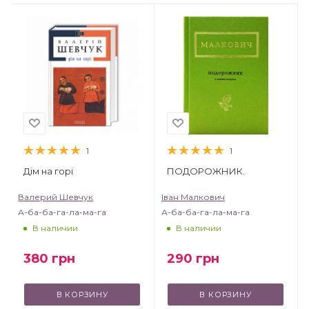
1
1
Дім на горі
ПОДОРОЖНИК.
Валерий Шевчук
Іван Малкович
А-ба-ба-га-ла-ма-га
А-ба-ба-га-ла-ма-га
В наличии
В наличии
380
грн
290
грн
В КОРЗИНУ
В КОРЗИНУ