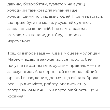
дівчину безробіттям, туалетом на вулиці,
холодним тазиком для купання і ще
холоднішими поглядами людей. І коли здається,
що гірше бути не може, у сусідній будинок
заселяється колишній. І не сам, а разом із
мамою, яка ненавидить Єву, і новою
нареченою.
Трішки імпровізації — і Єва з місцевим хлопцем
Марком вдають закоханих: усе просто, без
почуттів і з одним непорушним правилом — не
закохуватись. Але серце, той ще волелюбний
орган. І в час, коли здається, що війна забрала
все — рідне місто, роботу, впевненість у
завтрашньому дні — чи варто відбирати ще й
кохання?