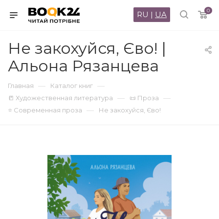
0
RU
|
UA
Не закохуйся, Єво! |
Альона Рязанцева
—
—
Главная
Каталог книг
—
—
📒 Художественная литература
📜 Проза
—
⭐ Современная проза
Не закохуйся, Єво!