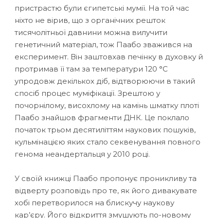
пристрастю були єгипетські мумії. На той час
ніхто не вірив, що з органічних решток
тисячолітньої давнини можна вилучити
генетичний матеріал, тож Паабо зважився на
експеримент. Він заштовхав печінку в духовку й
протримав її там за температури 120 °C
упродовж декількох діб, відтворюючи в такий
спосіб процес муміфікації. Зрештою у
почорнілому, висохлому на камінь шматку плоті
Паабо знайшов фрагменти ДНК. Це поклало
початок трьом десятиліттям наукових пошуків,
кульмінацією яких стало секвенування повного
генома неандертальця у 2010 році.
У своїй книжці Паабо пропонує проникливу та
відверту розповідь про те, як його дивакувате
хобі перетворилося на блискучу наукову
кар’єру. Його відкриття змушують по-новому