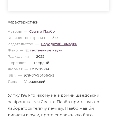
Характеристики
Авторы
—
Сванте Паабо
Количество страниц
—
344
Издательство
—
Бородатий Тамарин
Жанр
—
Естественные науки
Год издания
—
2025
Переплет
—
Твердый
Формат
—
135x205 мм
ISBN
—
978-617-95406-5-3
Язык
—
Украинский
Улітку 1981-го нікому не відомий шведський
аспірант на ім’я Сванте Паабо притягнув до
лабораторії телячу печінку. Паабо мав би
вивчати віруси, проте справжньою його