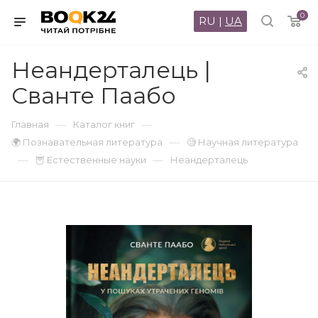
0
RU
|
UA
Неандерталець |
Сванте Паабо
—
—
Главная
Каталог книг
—
🌍 Познавательная литература
🧐 Научная литература
—
—
🦉 Естественные науки
Неандерталець