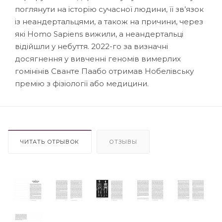
поглянути на історію сучасної людини, її зв’язок
із неандертальцями, а також на причини, через
які Homo Sapiens вижили, а неандертальці
відійшли у небуття. 2022-го за визначні
досягнення у вивченні геномів вимерлих
гомінінів Сванте Паабо отримав Нобелівську
премію з фізіології або медицини.
ЧИТАТЬ ОТРЫВОК
ОТЗЫВЫ