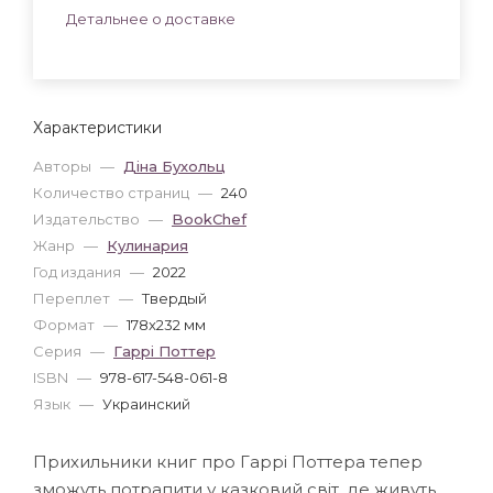
Детальнее о доставке
Характеристики
Авторы
—
Діна Бухольц
Количество страниц
—
240
Издательство
—
BookChef
Жанр
—
Кулинария
Год издания
—
2022
Переплет
—
Твердый
Формат
—
178x232 мм
Серия
—
Гаррі Поттер
ISBN
—
978-617-548-061-8
Язык
—
Украинский
Прихильники книг про Гаррі Поттера тепер
зможуть потрапити у казковий світ, де живуть