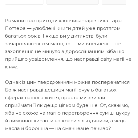
Романи про пригоди хлопчика-чарівника Гаррі
Поттера — улюблені книги дітей уже протягом
багатьох років. І якщо ви у дитинстві були
зачаровані світом магів, то — ми впевнені — це
захоплення не минуло з дорослішанням, хіба що
прийшло усвідомлення, що насправді світу магії не
існує.
Однак із цим твердженням можна посперечатися.
Бо ж насправді дещиця магії існує в багатьох
сферах нашого життя, просто ми звикли
сприймати її як дещо цілком буденне. От, скажімо,
хіба не схоже на магію перетворення суміші цукру
й лимонної кислоти на красиві льодяники, а яєць,
масла й борошна — на смачнезне печиво?