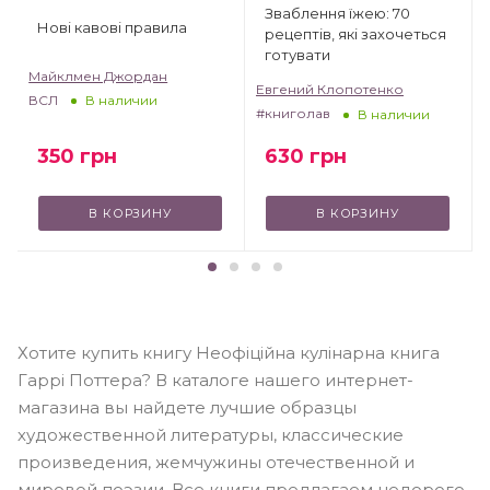
Зваблення їжею: 70
Нові кавові правила
рецептів, які захочеться
готувати
Майклмен Джордан
Евгений Клопотенко
ВСЛ
В наличии
#книголав
В наличии
350
грн
630
грн
В КОРЗИНУ
В КОРЗИНУ
Хотите купить книгу Неофіційна кулінарна книга
Гаррі Поттера? В каталоге нашего интернет-
магазина вы найдете лучшие образцы
художественной литературы, классические
произведения, жемчужины отечественной и
мировой поэзии. Все книги предлагаем недорого.