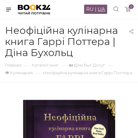
0
RU
|
UA
Неофіційна кулінарна
книга Гаррі Поттера |
Діна Бухольц
—
—
—
Главная
Каталог книг
🏡 Дом.Быт.Досуг
—
🍽 Кулинария
Неофіційна кулінарна книга Гаррі Поттера