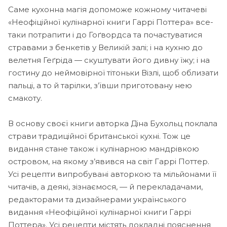
Саме кухонна магія допоможе кожному читачеві
«Неофіційної кулінарної книги Гаррі Поттера» все-
таки потрапити і до Гоґвордса та почастуватися
стравами з бенкетів у Великій залі; і на кухню до
велетня Геґріда — скуштувати його дивну їжу; і на
гостину до неймовірної тітоньки Візлі, щоб облизати
пальці, а то й тарілки, з’ївши приготовану нею
смакоту.
В основу своєї книги авторка Діна Бухольц поклала
страви традиційної британської кухні. Тож це
видання стане також і кулінарною мандрівкою
островом, на якому з’явився на світ Гаррі Поттер.
Усі рецепти випробувані авторкою та мільйонами її
читачів, а деякі, зізнаємося, — й перекладачами,
редакторами та дизайнерами українського
видання «Неофіційної кулінарної книги Гаррі
Поттера». Усі рецепти містять докладні пояснення