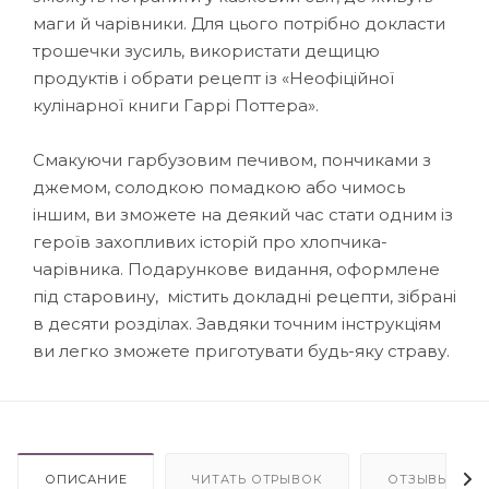
маги й чарівники. Для цього потрібно докласти
трошечки зусиль, використати дещицю
продуктів і обрати рецепт із «Неофіційної
кулінарної книги Гаррі Поттера».
Смакуючи гарбузовим печивом, пончиками з
джемом, солодкою помадкою або чимось
іншим, ви зможете на деякий час стати одним із
героїв захопливих історій про хлопчика-
чарівника. Подарункове видання, оформлене
під старовину, містить докладні рецепти, зібрані
в десяти розділах. Завдяки точним інструкціям
ви легко зможете приготувати будь-яку страву.
ОПИСАНИЕ
ЧИТАТЬ ОТРЫВОК
ОТЗЫВЫ