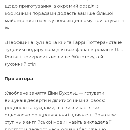
щодо приготування, а окремий розділ із
корисними порадами додасть вам іще більшої
майстерності навіть у повсякденному приготуванні
їжі.
«Неофіційна кулінарна книга Гаррі Поттера» стане
чудовим подарунком для всіх фанатів романів Дж.
Ролінґ і прикрасить не лише бібліотеку, а й
кухонний стіл.
Про автора
Улюблене заняття Діни Бухольц — готувати
вишукані десерти й ділитися ними зі своєю
родиною та сусідами, що викликає в них
одночасно роздратування і вдячність. Вона має
ступінь із англійської мови і навіть викладала її
протягом деякого часу, однак збагнула, що