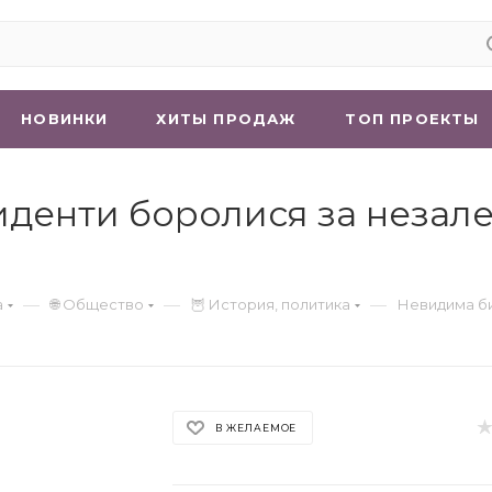
НОВИНКИ
ХИТЫ ПРОДАЖ
ТОП ПРОЕКТЫ
денти боролися за незалеж
—
—
—
а
🌐 Общество
🦉 История, политика
Невидима би
В ЖЕЛАЕМОЕ