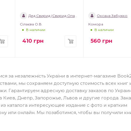
Дед Свирид (Свирид Опанасович)
Оксана Забужко
Сілаєва О.В.
Комора
В наличии
В наличии
410
грн
560
грн
ися за незалежність України в интернет-магазине Boo
ствами, мы сохраняем доступную стоимость всех книг 
и. Гарантируем адресную доставку заказов по Украин
в Киев, Днепр, Запорожье, Львов и другие города. Зака
ть из каталога интересующее издание с фото и кратким
ну или онлайн. Мы позаботимся, чтобы вы получили кни