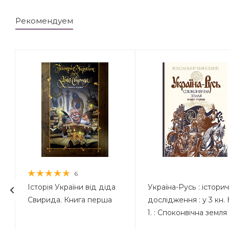
Рекомендуем
6
Історія України від діда
Україна-Русь : істори
Свирида. Книга перша
дослідження : у 3 кн. 
1. : Споконвічна земля