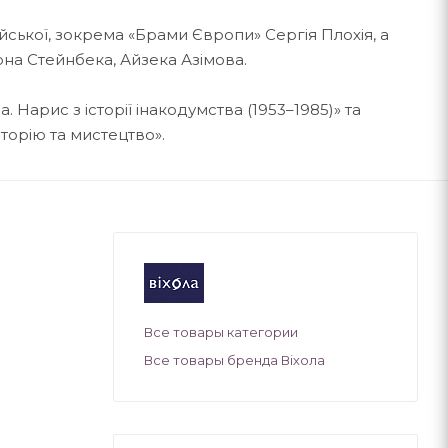
ської, зокрема «Брами Європи» Сергія Плохія, а
на Стейнбека, Айзека Азімова.
Нарис з історії інакодумства (1953–1985)» та
сторію та мистецтво».
Все товары категории
Все товары бренда Віхола