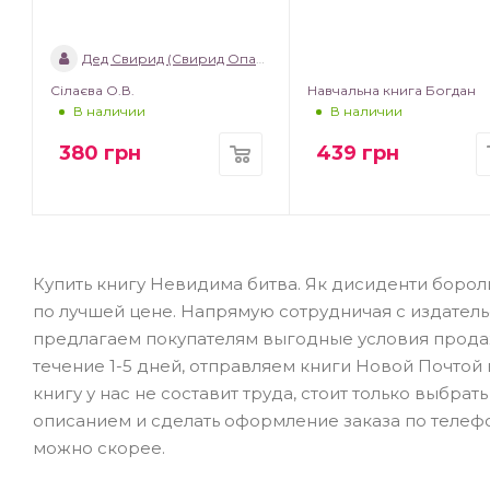
Дед Свирид (Свирид Опанасович)
Сілаєва О.В.
Навчальна книга Богдан
В наличии
В наличии
380
грн
439
грн
Купить книгу Невидима битва. Як дисиденти борол
по лучшей цене. Напрямую сотрудничая с издатель
предлагаем покупателям выгодные условия продаж
течение 1-5 дней, отправляем книги Новой Почтой 
книгу у нас не составит труда, стоит только выбра
описанием и сделать оформление заказа по телефо
можно скорее.