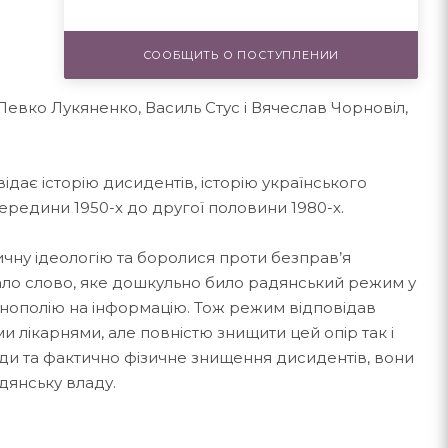
СООБЩИТЬ О ПОСТУПЛЕНИИ
 Левко Лукяненко, Василь Стус і Вячеслав Чорновіл,
ідає історію дисидентів, історію українського
середини 1950-х до другої половини 1980-х.
ичну ідеологію та боролися проти безправ’я
стало слово, яке дошкульно било радянський режим у
нополію на інформацію. Тож режим відповідав
 лікарнями, але повністю знищити цей опір так і
нди та фактично фізичне знищення дисидентів, вони
дянську владу.