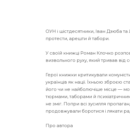
ОУН і шістдесятники, Іван Дзюба та
протести, арешти й табори.
У своїй книжці Роман Клочко розпов
визвольного руху, який тривав від 
Герої книжки критикували комуніст
українців як нації. Їхньою зброєю 
його чи не найболючіше місце — мо
тюрмами, таборами й психіатричними
не зміг. Попри всі зусилля пропага
продовжували боротися і лякати ра
Про автора