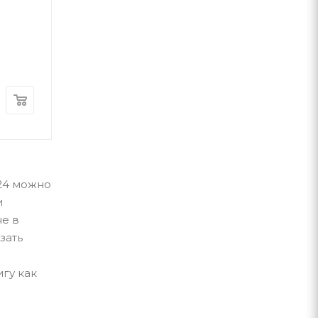
Кирило Галуш
Комора
А-ба-ба-га-ла-ма-г
В наличии
В наличии
220
грн
180
грн
k24 можно
и
е в
зать
гу как