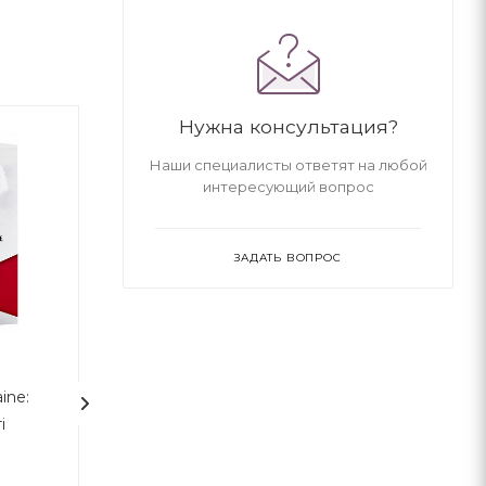
Нужна консультация?
Наши специалисты ответят на любой
интересующий вопрос
ЗАДАТЬ ВОПРОС
ine:
Вони б і мухи не
Український нац
і
скривдили