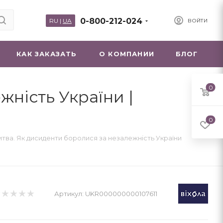
0-800-212-024
RU
|
UA
ВОЙТИ
КАК ЗАКАЗАТЬ
О КОМПАНИИ
БЛОГ
0
ність України |
0
тва. Як дисиденти боролися за незалежність України
Артикул:
UKR000000000107611