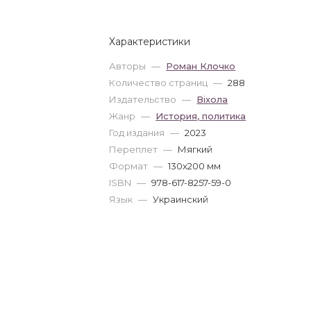
Характеристики
Авторы
—
Роман Клочко
Количество страниц
—
288
Издательство
—
Віхола
Жанр
—
История, политика
Год издания
—
2023
Переплет
—
Мягкий
Формат
—
130x200 мм
ISBN
—
978-617-8257-59-0
Язык
—
Украинский