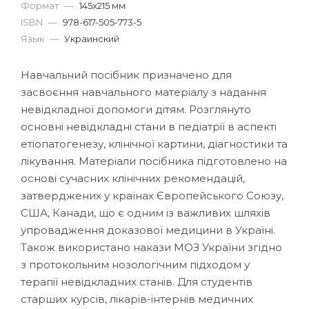
Формат
—
145x215 мм
ISBN
—
978-617-505-773-5
Язык
—
Украинский
Навчальний посібник призначено для
засвоєння навчального матеріалу з на­дання
невідкладної допомоги дітям. Розглянуто
основні невідкладні стани в пе­діатрії в аспекті
етіопатогенезу, клінічної картини, діагностики та
лікування. Матеріали посібника підготовлено на
основі сучасних клінічних рекомен­дацій,
затверджених у країнах Європейського Союзу,
США, Канади, що є од­ним із важливих шляхів
упровадження доказової медицини в Україні.
Також використано накази МОЗ України згідно
з протокольним нозологічним підхо­дом у
терапії невідкладних станів. Для студентів
старших курсів, лікарів-інтернів медичних