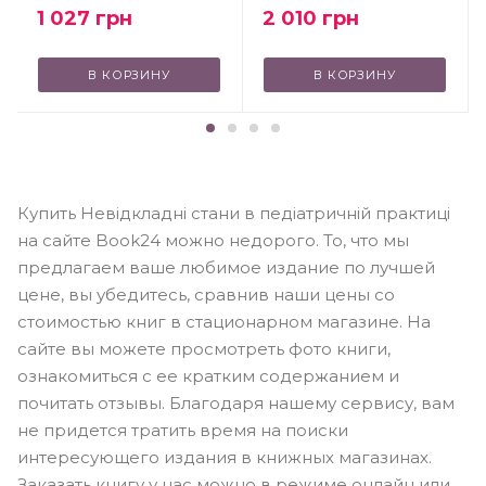
1 027
грн
2 010
грн
В КОРЗИНУ
В КОРЗИНУ
Купить Невідкладні стани в педіатричній практиці
на сайте Book24 можно недорого. То, что мы
предлагаем ваше любимое издание по лучшей
цене, вы убедитесь, сравнив наши цены со
стоимостью книг в стационарном магазине. На
сайте вы можете просмотреть фото книги,
ознакомиться с ее кратким содержанием и
почитать отзывы. Благодаря нашему сервису, вам
не придется тратить время на поиски
интересующего издания в книжных магазинах.
Заказать книгу у нас можно в режиме онлайн или