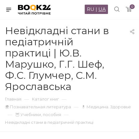
0
RU
|
UA
Невідкладні стани в
педіатричній
практиці | Ю.В.
Марушко, Г.Г. Шеф,
Ф.С. Глумчер, С.М.
Ярославська
—
—
Главная
Каталог книг
—
🌍 Познавательная литература
💊 Медицина. Здоровье
—
—
🦉 Учебники, пособия
Невідкладні стани в педіатричній практиці