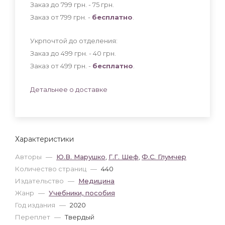
Заказ до 799 грн. - 75
грн
.
Заказ от 799 грн. -
бесплатно
.
Укрпочтой до отделения:
Заказ до 499 грн. - 40
грн
.
Заказ от 499 грн. -
бесплатно
.
Детальнее о доставке
Характеристики
Авторы
—
Ю.В. Марушко
,
Г.Г. Шеф
,
Ф.С. Глумчер
Количество страниц
—
440
Издательство
—
Медицина
Жанр
—
Учебники, пособия
Год издания
—
2020
Переплет
—
Твердый