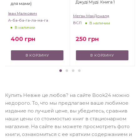
Джуді Муді. Книга 1
для мами)
Іван Малкович
Меґан МакДоналд
А-ба-ба-га-ла-ма-га
ВСЛ
В наличии
В наличии
250
грн
400
грн
В КОРЗИНУ
В КОРЗИНУ
Купить Невже це любов? на сайте Book24 можно
недорого. То, что мы предлагаем ваше любимое
издание по лучшей цене, вы убедитесь, сравнив
наши цены со стоимостью книг в стационарном
магазине. На сайте вы можете просмотреть фото
книги, ознакомиться с ее кратким содержанием и