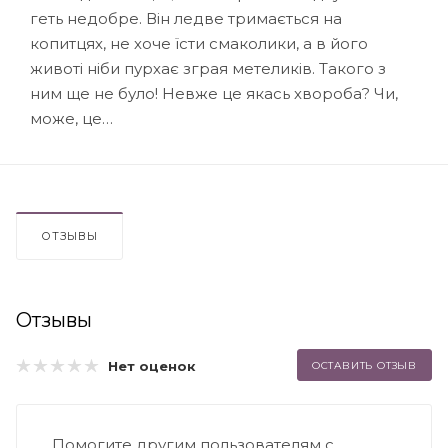
геть недобре. Він ледве тримається на
копитцях, не хоче їсти смаколики, а в його
животі ніби пурхає зграя метеликів. Такого з
ним ще не було! Невже це якась хвороба? Чи,
може, це…
ОТЗЫВЫ
Отзывы
Нет оценок
ОСТАВИТЬ ОТЗЫВ
Помогите другим пользователям с