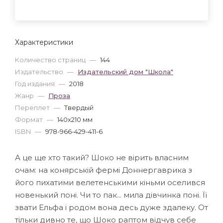
Характеристики
Количество страниц
—
144
Издательство
—
Издательский дом "Школа"
Год издания
—
2018
Жанр
—
Проза
Переплет
—
Твердый
Формат
—
140x210 мм
ISBN
—
978-966-429-411-6
А це ще хто такий? Шоко не вірить власним
очам: на конярській фермі Доннергаврика з
його пихатими велетенськими кіньми оселився
новенький поні. Чи то пак... мила дівчинка поні. Її
звати Ельфа і родом вона десь дуже здалеку. От
тільки дивно те, що Шоко раптом відчув себе