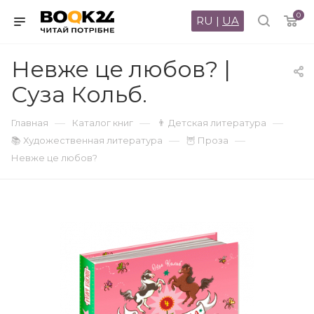
0
RU
|
UA
Невже це любов? |
Суза Кольб.
—
—
—
Главная
Каталог книг
👨 Детская литература
—
—
📚 Художественная литература
🦉 Проза
Невже це любов?