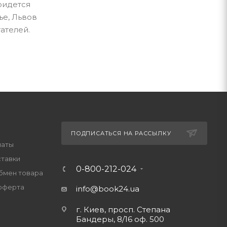
ридется
ье, Львов
ателей.
ПОДПИСАТЬСЯ НА РАССЫЛКУ
латы
ставки
0-800-212-024
обмен товара
оферта
info@book24.ua
г. Киев, просп. Степана
Бандеры, 8/16 оф. 500