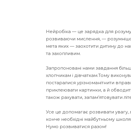
Нейробіка — це зарядка для розуму
розвиваючи мислення, — розумнішо
мета яких — заохотити дитину до н
та захопливим.
Запропоновані нами завдання більш
хлопчикам і дівчаткам.Тому виконува
постаралися урізноманітнити вправи
приклеювати картинки, а й обводит
також рахувати, запам’ятовувати літ
Усе це допомагає розвивати увагу, 
конче необхідні майбутньому школяр
Нумо розвиватися разом!