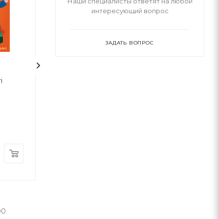
Наши специалисты ответят на любой
интересующий вопрос
ЗАДАТЬ ВОПРОС
і
Меганаліпки. Подружки
Меганаліпки. Те
принцеси
Crystal Book
Crystal Book
В наличии
В наличии
185
грн
185
грн
00