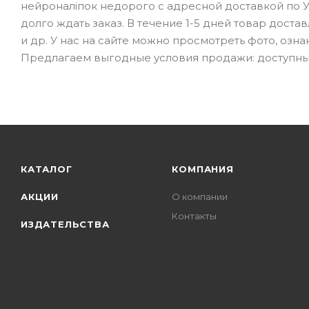
нейроналіпок недорого с адресной доставкой по 
долго ждать заказ. В течение 1-5 дней товар доста
и др. У нас на сайте можно просмотреть фото, озн
Предлагаем выгодные условия продажи: доступные
КАТАЛОГ
КОМПАНИЯ
АКЦИИ
О компании
Контакты
ИЗДАТЕЛЬСТВА