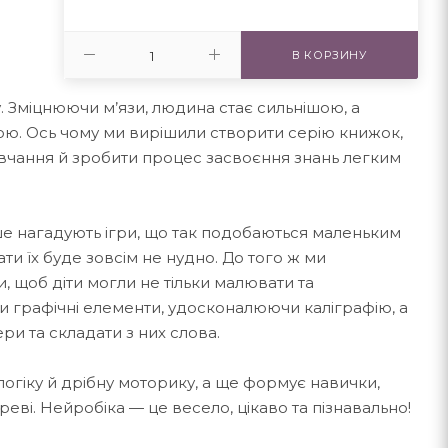
В КОРЗИНУ
. Зміцнюючи м’язи, людина стає сильнішою, а
ю. Ось чому ми вирішили створити серію книжок,
авчання й зробити процес засвоєння знань легким
е нагадують ігри, що так подобаються маленьким
ти їх буде зовсім не нудно. До того ж ми
, щоб діти могли не тільки малювати та
и графічні елементи, удосконалюючи каліграфію, а
ери та складати з них слова.
логіку й дрібну моторику, а ще формує навички,
еві. Нейробіка — це весело, цікаво та пізнавально!