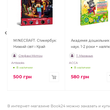
MINECRAFT. Стикербук:
Академія дошкільних
Нижній світ і Край
наук. 1-2 роки + наліпк
Стефані Мілтон
Т. Мазанык
Artbooks
АССА
В наличии
В наличии
500
грн
580
грн
В интернет-магазине Book24 можно заказать и купи