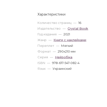
Характеристики
Количество страниц
—
16
Издательство
—
Crystal Book
Год издания
—
2021
Жанр
—
Книги с наклейками
Переплет
—
Мягкий
Формат
—
290x210 мм
Серия
—
Нейробіка
ISBN
—
978-617-547-082-4
Язык
—
Украинский