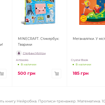
MINECRAFT. Стикербук:
Меганаліпки. У міст
и!
Тварини
Стефані Мілтон
Artbooks
Crystal Book
В наличии
В наличии
500
грн
185
грн
ть книгу Нейробіка. Прописи-тренажер. Математика. 1