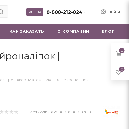
0-800-212-024
RU
|
UA
ВОЙТИ
КАК ЗАКАЗАТЬ
О КОМПАНИИ
БЛОГ
0
йроналіпок |
0
си-тренажер. Математика. 100 нейроналіпок
Артикул:
UKR000000000107019