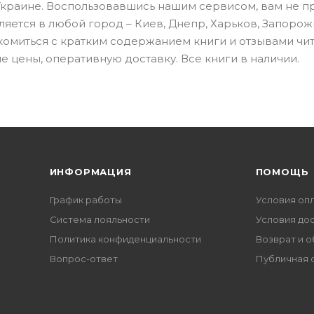
Украине. Воспользовавшись нашим сервисом, вам не п
вляется в любой город – Киев, Днепр, Харьков, Запорож
акомиться с кратким содержанием книги и отзывами чит
 цены, оперативную доставку. Все книги в наличии.
ИНФОРМАЦИЯ
ПОМОЩЬ
График работы
Условия оп
Система лояльности
Условия до
Политика конфиденциальности
Возврат и 
Вопрос-ответ
Публичная 