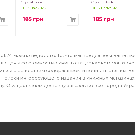
Crystal Book
Crystal Book
В наличии
В наличии
185
грн
185
грн
Book24 можно недорого. То, что мы предлагаем ваше л
аши цены со стоимостью книг в стационарном магазине
иться с ее кратким содержанием и почитать отзывы. Б
а поиски интересующего издания в книжных магазинах.
у. Осуществляем доставку заказов во все города Укра