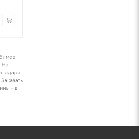
Crystal Book
Crystal Book
В наличии
В наличии
185
грн
185
грн
юбимое
. На
лагодаря
 Заказать
ины – в