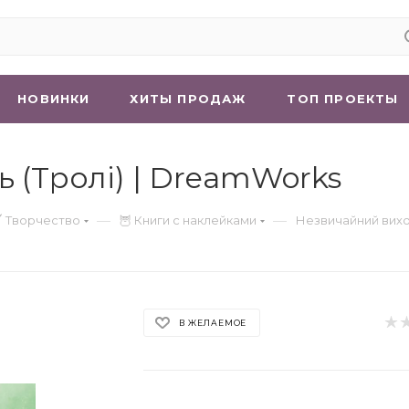
НОВИНКИ
ХИТЫ ПРОДАЖ
ТОП ПРОЕКТЫ
 (Тролі) | DreamWorks
—
—
 Творчество
🦉 Книги с наклейками
Незвичайний вихо
В ЖЕЛАЕМОЕ