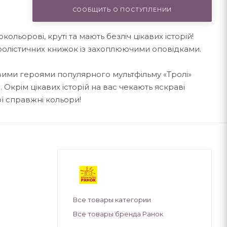
СООБЩИТЬ О ПОСТУПЛЕНИИ
окольорові, круті та мають безліч цікавих історій!
х тролістичних книжок із захоплюючими оповідками.
ими героями популярного мультфільму «Тролі»
 Окрім цікавих історій на вас чекають яскраві
ої справжні кольори!
Все товары категории
Все товары бренда Ранок