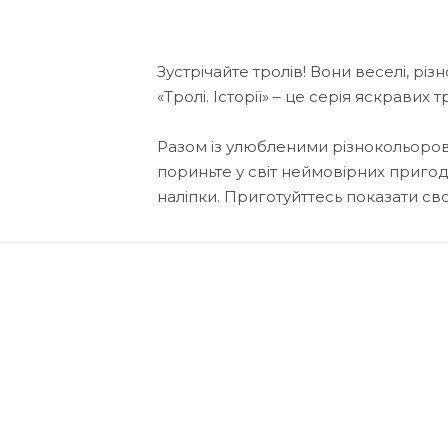
Зустрічайте тролів! Вони веселі, різн
«Тролі. Історії» – це серія яскрави
Разом із улюбленими різнокольоров
пориньте у світ неймовірних пригод.
наліпки. Приготуйттесь показати св