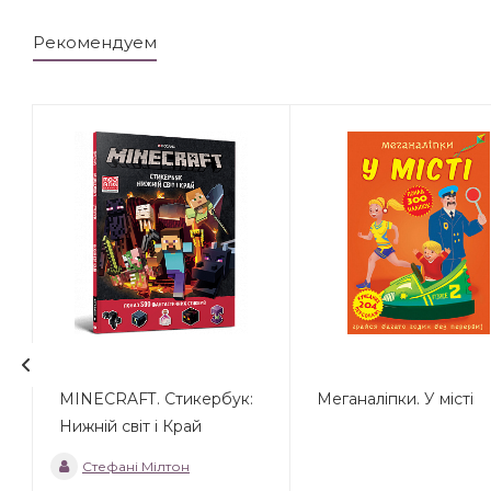
Рекомендуем
MINECRAFT. Стикербук:
Меганаліпки. У місті
Нижній світ і Край
Стефані Мілтон