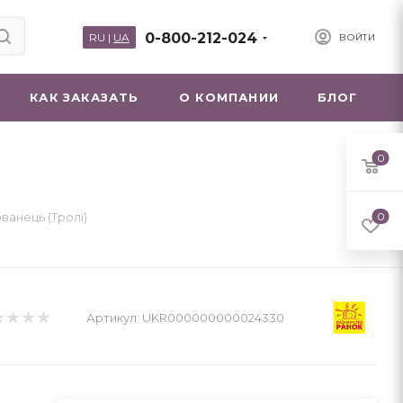
0-800-212-024
RU
|
UA
ВОЙТИ
КАК ЗАКАЗАТЬ
О КОМПАНИИ
БЛОГ
0
ванець (Тролі)
0
Артикул:
UKR000000000024330