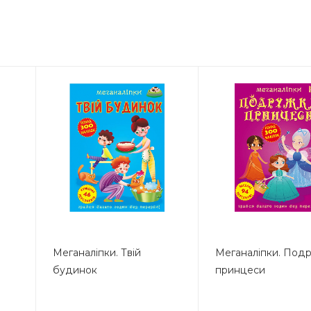
Меганаліпки. Твій
Меганаліпки. Под
будинок
принцеси