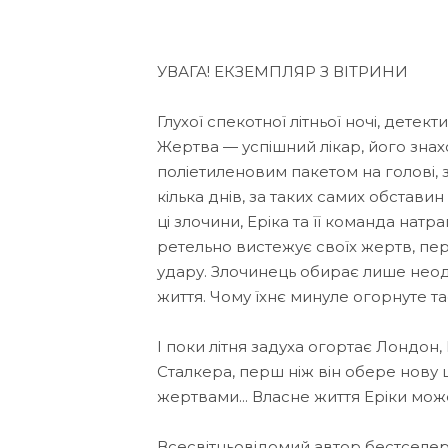
УВАГА! ЕКЗЕМПЛЯР З ВІТРИНИ
Глухої спекотної літньої ночі, дете
Жертва — успішний лікар, його знах
поліетиленовим пакетом на голові, 
кілька днів, за таких самих обстав
ці злочини, Еріка та її команда нат
ретельно вистежує своїх жертв, пе
удару. Злочинець обирає лише неодр
життя. Чому їхнє минуле огорнуте т
І поки літня задуха огортає Лондон,
Сталкера, перш ніж він обере нову 
жертвами... Власне життя Еріки мож
Всесвітньовідомий автор бестселера