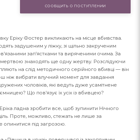
СООБЩИТЬ О ПОСТУПЛЕНИИ
ктивку Еріку Фостер викликають на місце вбивства.
одять задушеним у ліжку, зі щільно закрученим
зв’язаними зап’ястками та виряченими очима. За
ин мертвою знаходять ще одну жертву. Розслідуючи
рапляють на слід методичного серійного вбивці — він
рш ніж вибрати влучний момент для завдання
ужених чоловіків, які ведуть дуже усамітнене
аємницею? Що пов’язує їх усіх із вбивцею?
 Еріка ладна зробити все, щоб зупинити Нічного
ціль. Проте, можливо, стежать не лише за
е опинитися під загрозою.
 «Дівчина в кризі» повернувся із захопливим,