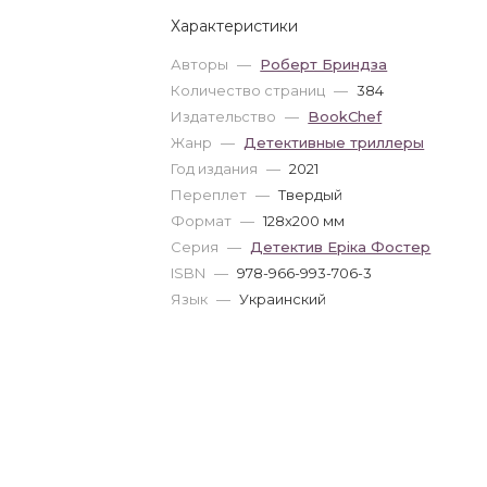
Характеристики
Авторы
—
Роберт Бриндза
Количество страниц
—
384
Издательство
—
BookChef
Жанр
—
Детективные триллеры
Год издания
—
2021
Переплет
—
Твердый
Формат
—
128x200 мм
Серия
—
Детектив Еріка Фостер
ISBN
—
978-966-993-706-3
Язык
—
Украинский