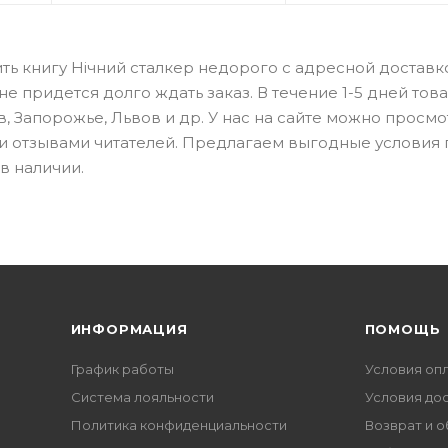
ить книгу Нічний сталкер недорого с адресной доставк
 придется долго ждать заказ. В течение 1-5 дней тов
в, Запорожье, Львов и др. У нас на сайте можно просмо
 и отзывами читателей. Предлагаем выгодные условия
в наличии.
ИНФОРМАЦИЯ
ПОМОЩЬ
График работы
Условия оп
Система лояльности
Условия до
Политика конфиденциальности
Возврат и 