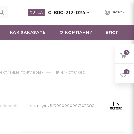
0-800-212-024
RU
|
UA
ВОЙТИ
КАК ЗАКАЗАТЬ
О КОМПАНИИ
БЛОГ
0
—
ективные триллеры
Нічний сталкер
0
Артикул:
UKR000000000102080