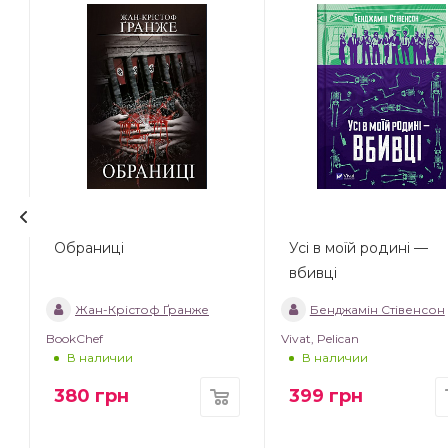
Обраниці
Усі в моїй родині —
вбивці
Жан-Крістоф Ґранже
Бенджамін Стівенсон
BookChef
Vivat, Pelican
В наличии
В наличии
380
грн
399
грн