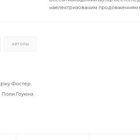
наелектризованим продовженням іс
АВТОРЫ
ріку Фостер.
Поли Гоукінз.