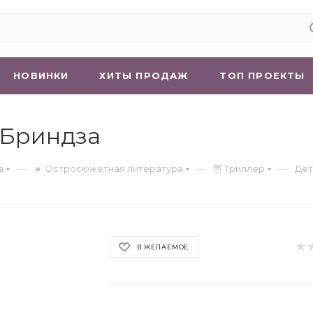
НОВИНКИ
ХИТЫ ПРОДАЖ
ТОП ПРОЕКТЫ
 Бриндза
—
—
—
а
🔸 Остросюжетная литература
🦉 Триллер
Дет
В ЖЕЛАЕМОЕ