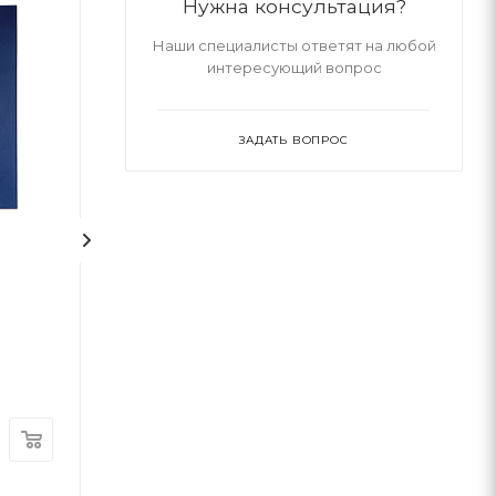
Нужна консультация?
Наши специалисты ответят на любой
интересующий вопрос
ЗАДАТЬ ВОПРОС
Дівчина, яка мовчить.
Добра самарян
Книга 9
Тесс Ґеррітсен
Джон Маррс
КСД
BookChef
В наличии
В наличии
430
грн
290
грн