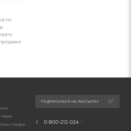
ой по
ар
треть
 продажи:
ПОДПИСАТЬСЯ НА РАССЫЛКУ
латы
ставки
0-800-212-024
обмен товара