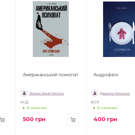
Американський психопат
Андрофаги
Эллис Брет Истон
Данило Клочко
КСД
ВСЛ
В наличии
В наличии
500
грн
400
грн