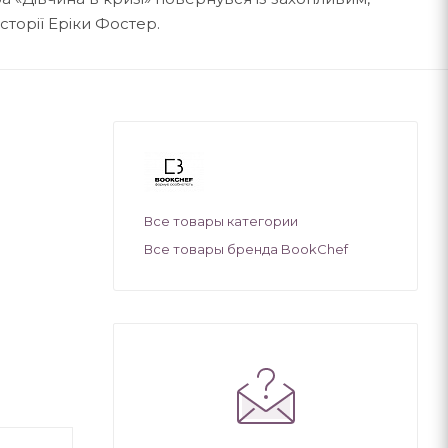
торії Еріки Фостер.
Все товары категории
Все товары бренда BookChef