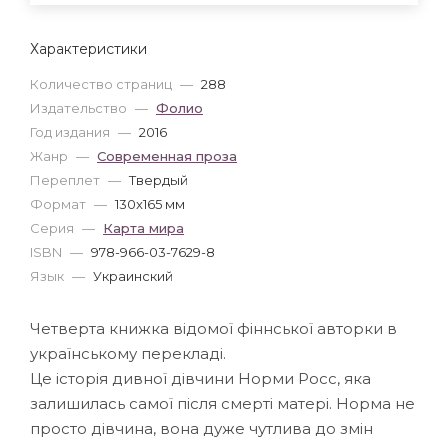
Характеристики
Количество страниц
—
288
Издательство
—
Фолио
Год издания
—
2016
Жанр
—
Современная проза
Переплет
—
Твердый
Формат
—
130x165 мм
Серия
—
Карта мира
ISBN
—
978-966-03-7629-8
Язык
—
Украинский
Четверта книжка відомої фіннської авторки в
українському перекладі.
Це історія дивної дівчини Норми Росс, яка
залишилась самої після смерті матері. Норма не
просто дівчина, вона дуже чутлива до змін