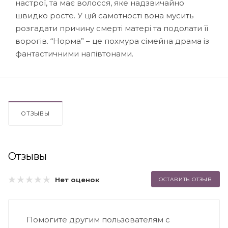
настрої, та має волосся, яке надзвичайно
швидко росте. У цій самотності вона мусить
розгадати причину смерті матері та подолати її
ворогів. “Норма” – це похмура сімейна драма із
фантастичними напівтонами.
ОТЗЫВЫ
Отзывы
Нет оценок
ОСТАВИТЬ ОТЗЫВ
Помогите другим пользователям с