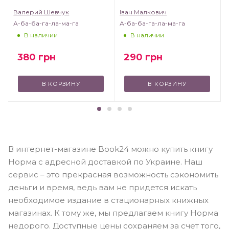
Валерий Шевчук
Іван Малкович
А-ба-ба-га-ла-ма-га
А-ба-ба-га-ла-ма-га
В наличии
В наличии
380
грн
290
грн
В КОРЗИНУ
В КОРЗИНУ
В интернет-магазине Book24 можно купить книгу
Норма с адресной доставкой по Украине. Наш
сервис – это прекрасная возможность сэкономить
деньги и время, ведь вам не придется искать
необходимое издание в стационарных книжных
магазинах. К тому же, мы предлагаем книгу Норма
недорого. Доступные цены сохраняем за счет того,