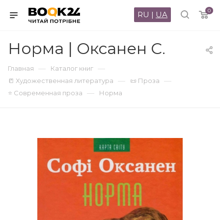
0
RU
|
UA
Норма | Оксанен С.
—
—
Главная
Каталог книг
—
—
📒 Художественная литература
📜 Проза
—
⭐ Современная проза
Норма