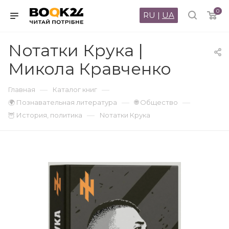
0
RU
|
UA
Nотатки Крука |
Микола Кравченко
—
—
Главная
Каталог книг
—
—
🌍 Познавательная литература
🌐 Общество
—
🦉 История, политика
Nотатки Крука