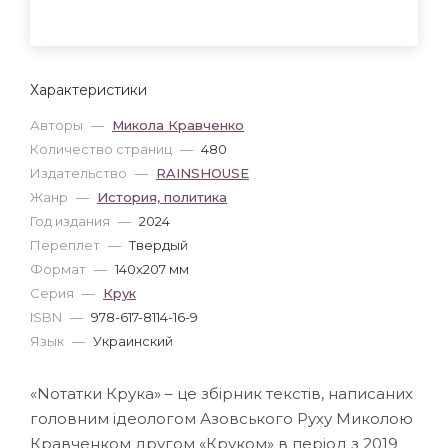
Характеристики
Авторы
—
Микола Кравченко
Количество страниц
—
480
Издательство
—
RAINSHOUSE
Жанр
—
История, политика
Год издания
—
2024
Переплет
—
Твердый
Формат
—
140x207 мм
Серия
—
Крук
ISBN
—
978-617-8114-16-9
Язык
—
Украинский
«Nотатки Крука» – це збірник текстів, написаних
головним ідеологом Азовського Руху Миколою
Кравченком другом «Круком» в період з 2019