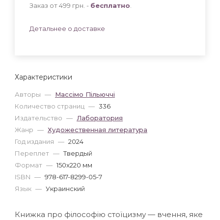
Заказ от 499 грн. -
бесплатно
.
Детальнее о доставке
Характеристики
Авторы
—
Массімо Пільюччі
Количество страниц
—
336
Издательство
—
Лаборатория
Жанр
—
Художественная литература
Год издания
—
2024
Переплет
—
Твердый
Формат
—
150x220 мм
ISBN
—
978-617-8299-05-7
Язык
—
Украинский
Книжка про філософію стоїцизму — вчення, яке