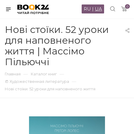
0
RU
|
UA
Нові стоїки. 52 уроки
для наповненого
життя | Массімо
Пільюччі
—
—
Главная
Каталог книг
—
📒 Художественная литература
Нові стоїки. 52 уроки для наповненого життя