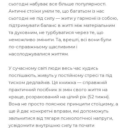
сьогодні набуває все більше популярності.
Античні стоїки уміли те, що багатьом із нас
сьогодні не під силу — жити у гармонії із собою,
підтримувати баланс в житті між матеріальним
та духовним, не турбуватися через те, що
неможливо змінити. Та, врешті, всі вони були
по-справжньому щасливими і
насолоджувалися життям.
У сучасному світі люди весь час кудись
поспішають, живуть у постійному стресі та під
тиском дедлайнів. Ця книжка — справжній
практичний посібник зі змін свого життя на
краще, розрахований на цілий рік (52 тижні).
Вона не просто пояснює принципи стоїцизму, а
ще й дає конкретні вправи, які допоможуть
звільнитися від тягаря психологічної напруги,
усвідомити внутрішню силу та почати