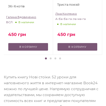
Триста поезій
36 і 6 котів
Ліна Костенко
Галина Вдовиченко
А-ба-ба-га-ла-ма-га
ВСЛ
В наличии
В наличии
450
грн
450
грн
В КОРЗИНУ
В КОРЗИНУ
Купить книгу Нові стоїки. 52 уроки для
наповненого життя в интернет-магазине Book24
можно по лучшей цене. Напрямую сотрудничая с
издательствами, мы сохраняем доступную
стоимость всех книг и предлагаем покупателям