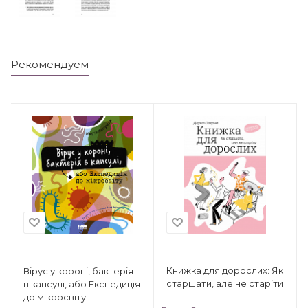
Рекомендуем
Книжка для дорослих: Як
Вірус у короні, бактерія
старшати, але не старіти
в капсулі, або Експедиція
до мікросвіту