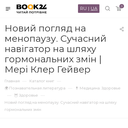
0
RU
|
UA
Новий погляд на
менопаузу. Сучасний
навігатор на шляху
гормональних змін |
Мері Клер Гейвер
—
—
Главная
Каталог книг
—
🌍 Познавательная литература
💊 Медицина. Здоровье
—
—
🦉 Здоровье
Новий погляд на менопаузу. Сучасний навігатор на шляху
гормональних змін