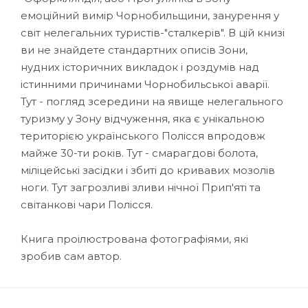
емоційний вимір Чорнобильщини, занурення у
світ нелегальних туристів-"сталкерів". В цій книзі
ви не знайдете стандартних описів Зони,
нудних історичних викладок і роздумів над
істинними причинами Чорнобильської аварії.
Тут - погляд зсередини на явище нелегального
туризму у Зону відчуження, яка є унікальною
територією українського Полісся впродовж
майже 30-ти років. Тут - смарагдові болота,
міліцейські засідки і збиті до кривавих мозолів
ноги. Тут загрозливі зливи нічної Прип'яті та
світанкові чари Полісся.
Книга проілюстрована фотографіями, які
зробив сам автор.