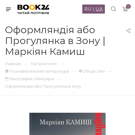
0
RU
|
UA
Оформляндія або
Прогулянка в Зону |
Маркіян Камиш
—
—
Главная
Каталог книг
—
—
🌍 Познавательная литература
🌐 Общество
—
🦉 Биография, Мемуары
Оформляндія або Прогулянка в Зону