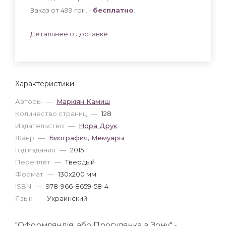
Заказ от 499 грн. -
бесплатно
.
Детальнее о доставке
Характеристики
Авторы
—
Маркіян Камиш
Количество страниц
—
128
Издательство
—
Нора Друк
Жанр
—
Биография, Мемуары
Год издания
—
2015
Переплет
—
Твердый
Формат
—
130x200 мм
ISBN
—
978-966-8659-58-4
Язык
—
Украинский
"Оформляндія, або Прогулянка в Зону" -