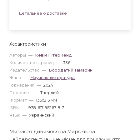
Детальнее о доставке
Характеристики
Авторы
—
Кевін Пітер Генд
Количество страниц
—
336
Издательство
—
Бородатий Тамарин
Жанр
—
Научная литература
Год издания
—
2024
Переплет
—
Твердый
Формат
—
135x215 мм
ISBN
—
978-617-95267-8-7
Язык
—
Украинский
Ми часто дивимося на Марс як на
найперспективніше місце для пошуку життя