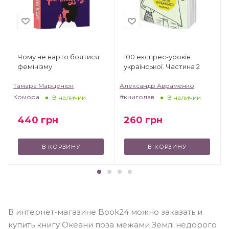
Чому не варто боятися
100 експрес-уроків
фемінізму
української. Частина 2
Тамара Марценюк
Александр Авраменко
Комора
#книголав
В наличии
В наличии
440
грн
260
грн
В КОРЗИНУ
В КОРЗИНУ
В интернет-магазине Book24 можно заказать и
купить книгу Океани поза межами Землі недорого