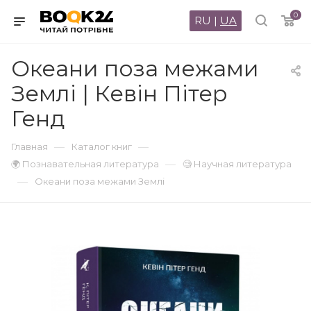
0
RU
|
UA
Океани поза межами
Землі | Кевін Пітер
Генд
—
—
Главная
Каталог книг
—
🌍 Познавательная литература
🧐 Научная литература
—
Океани поза межами Землі