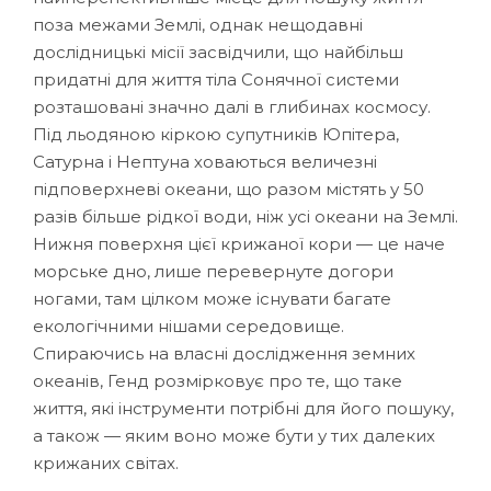
поза межами Землі, однак нещодавні
дослідницькі місії засвідчили, що найбільш
придатні для життя тіла Сонячної системи
розташовані значно далі в глибинах космосу.
Під льодяною кіркою супутників Юпітера,
Сатурна і Нептуна ховаються величезні
підповерхневі океани, що разом містять у 50
разів більше рідкої води, ніж усі океани на Землі.
Нижня поверхня цієї крижаної кори — це наче
морське дно, лише перевернуте догори
ногами, там цілком може існувати багате
екологічними нішами середовище.
Спираючись на власні дослідження земних
океанів, Генд розмірковує про те, що таке
життя, які інструменти потрібні для його пошуку,
а також — яким воно може бути у тих далеких
крижаних світах.