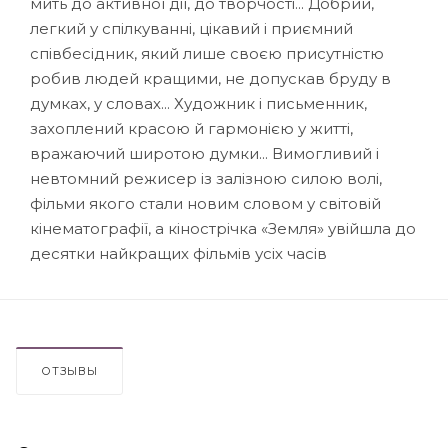
мить до активної дії, до творчості... Добрий,
легкий у спілкуванні, цікавий і приємний
співбесідник, який лише своєю присутністю
робив людей кращими, не допускав бруду в
думках, у словах... Художник і письменник,
захоплений красою й гармонією у житті,
вражаючий широтою думки... Вимогливий і
невтомний режисер із залізною силою волі,
фільми якого стали новим словом у світовій
кінематографії, а кінострічка «Земля» увійшла до
десятки найкращих фільмів усіх часів
ОТЗЫВЫ