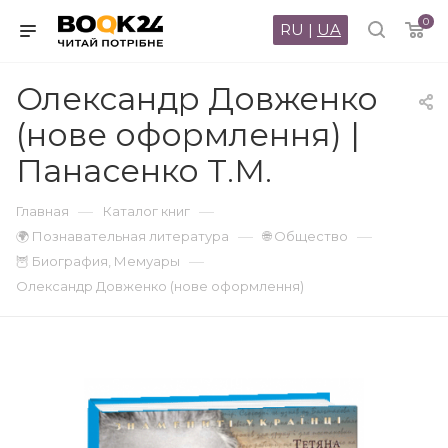
0
RU
|
UA
Олександр Довженко
(нове оформлення) |
Панасенко Т.М.
—
—
Главная
Каталог книг
—
—
🌍 Познавательная литература
🌐 Общество
—
🦉 Биография, Мемуары
Олександр Довженко (нове оформлення)