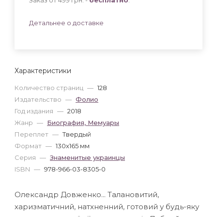
Детальнее о доставке
Характеристики
Количество страниц
—
128
Издательство
—
Фолио
Год издания
—
2018
Жанр
—
Биография, Мемуары
Переплет
—
Твердый
Формат
—
130x165 мм
Серия
—
Знаменитые украинцы
ISBN
—
978-966-03-8305-0
Олександр Довженко... Талановитий,
харизматичний, натхненний, готовий у будь-яку