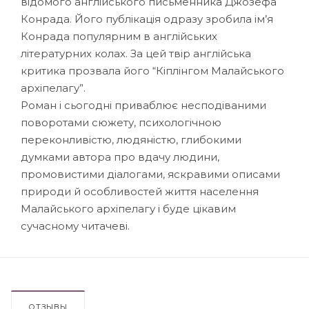
відомого англійського письменника Джозефа
Конрада. Його публікація одразу зробила ім’я
Конрада популярним в англійських
літературних колах. За цей твір англійська
критика прозвала його “Кіплінгом Малайського
архіпелагу”.
Роман і сьогодні приваблює несподіваними
поворотами сюжету, психологічною
переконливістю, людяністю, глибокими
думками автора про вдачу людини,
промовистими діалогами, яскравими описами
природи й особливостей життя населення
Малайського архіпелагу і буде цікавим
сучасному читачеві.
ОТЗЫВЫ