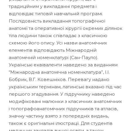
традиційним у викладанні предмета і
відповідає типовій навчальній програмі.
Послідовність викладання топографічної
анатомії та оперативної хірургії окремих ділянок
тіла людини також співпадає з класичною
схемою його опису. Усі назви анатомічних
елементів відповідають Міжнародній
анатомічній номенклатурі (Сан-Пауло).
Українські еквіваленти наведено за виданням
“Міжнародна анатомічна номенклатура”, I.I.
Бобрик, В.Г. Ковешніков. Перевагу надано
українським термінам, латинські вказано під час
першого згадування. У підручнику наведено
модифіковані малюнки з класичних анатомічних
і топографоанатомічних підручників та атласів,
значну частину взято з попередніх видань,
також є оригінальні ілюстрації. Для студентів
медичних закладів вищої освіти, а також