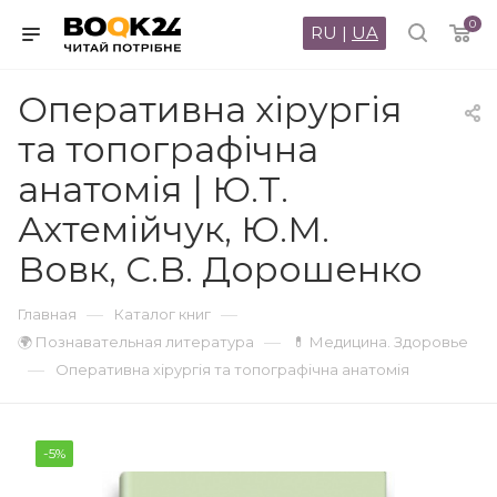
0
RU
|
UA
Оперативна хірургія
та топографічна
анатомія | Ю.Т.
Ахтемійчук, Ю.М.
Вовк, С.В. Дорошенко
—
—
Главная
Каталог книг
—
🌍 Познавательная литература
💊 Медицина. Здоровье
—
Оперативна хірургія та топографічна анатомія
-5%