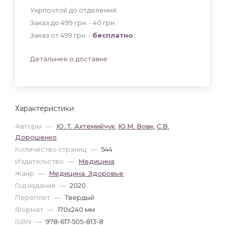
Укрпочтой до отделения:
Заказ до 499 грн. - 40
грн
.
Заказ от 499 грн. -
бесплатно
.
Детальнее о доставке
Характеристики
Авторы
—
Ю. Т. Ахтемийчук
,
Ю.М. Вовк
,
С.В.
Дорошенко
Количество страниц
—
544
Издательство
—
Медицина
Жанр
—
Медицина. Здоровье
Год издания
—
2020
Переплет
—
Твердый
Формат
—
170x240 мм
ISBN
—
978-617-505-813-8