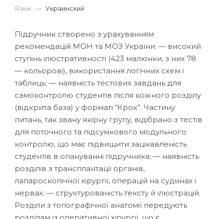
Язык
—
Украинский
Підручник створено з урахуванням
рекомендацій МОН та МОЗ України: — високий
ступінь ілюстративності (423 малюнки, з них 78
— кольорові), використання логічних схем і
таблиць; — наявність тестових завдань для
самоконтролю студентів після кожного розділу
(відкрита база) у форматі “Крок”. Частину
питань, так звану якірну групу, відібрано з тестів
для поточного та підсумкового модульного
контролю, що має підвищити зацікавленість
студентів в опануванні підручника; — наявність
розділів з трансплантації органів,
лапароскопічної хірургії, операцій на судинах і
нервах; — структурованість тексту й ілюстрацій.
Розділи з топографічної анатомії передують
розділам із оперативної хірургії, що є