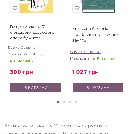
Ви це зможете! 7
Медична біологія.
складових здорового
Посібник з практичних
способу життя
занять
Дарка Озерна
О.В. Романенко
Yakaboo Publishing
Медицина
В наличии
В наличии
300
грн
1 027
грн
В КОРЗИНУ
В КОРЗИНУ
Хотите купить книгу Оперативна хірургія та
топографічна анатомія? В каталоге нашего