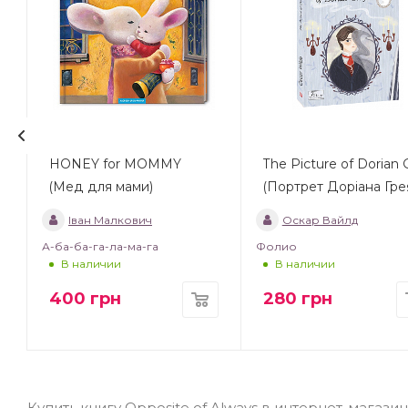
HONEY for MOMMY
The Picture of Dorian 
(Мед для мами)
(Портрет Доріана Гре
Іван Малкович
Оскар Вайлд
А-ба-ба-га-ла-ма-га
Фолио
В наличии
В наличии
400
грн
280
грн
Купить книгу Opposite of Always в интернет-магаз