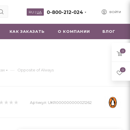
0-800-212-024
RU
|
UA
ВОЙТИ
КАК ЗАКАЗАТЬ
О КОМПАНИИ
БЛОГ
0
—
ках
Opposite of Always
0
Артикул:
UKR000000000021262