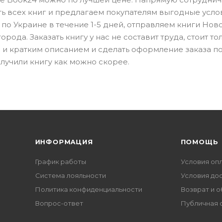
ть всех книг и предлагаем покупателям выгодные усло
по Украине в течение 1-5 дней, отправляем книги Нов
рода. Заказать книгу у нас не составит труда, стоит то
 и кратким описанием и сделать оформление заказа п
лучили книгу как можно скорее.
ИНФОРМАЦИЯ
ПОМОЩЬ
График работы
Условия оп
Система лояльности
Условия до
Политика конфиденциальности
Возврат и 
Вопрос-ответ
Публичная 