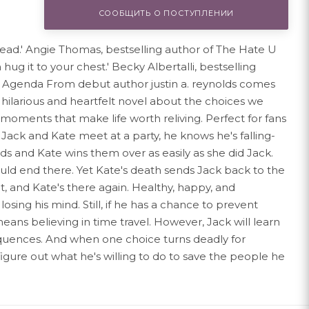
СООБЩИТЬ О ПОСТУПЛЕНИИ
 read.' Angie Thomas, bestselling author of The Hate U
 hug it to your chest.' Becky Albertalli, bestselling
 Agenda From debut author justin a. reynolds comes
 hilarious and heartfelt novel about the choices we
ments that make life worth reliving. Perfect for fans
ack and Kate meet at a party, he knows he's falling-
nds and Kate wins them over as easily as she did Jack.
ould end there. Yet Kate's death sends Jack back to the
, and Kate's there again. Healthy, happy, and
 losing his mind. Still, if he has a chance to prevent
t means believing in time travel. However, Jack will learn
equences. And when one choice turns deadly for
igure out what he's willing to do to save the people he