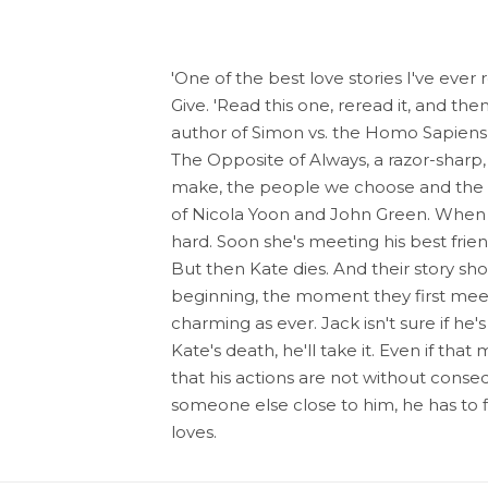
'One of the best love stories I've ever
Give. 'Read this one, reread it, and then
author of Simon vs. the Homo Sapiens
The Opposite of Always, a razor-sharp,
make, the people we choose and the mo
of Nicola Yoon and John Green. When J
hard. Soon she's meeting his best frie
But then Kate dies. And their story sh
beginning, the moment they first meet
charming as ever. Jack isn't sure if he's
Kate's death, he'll take it. Even if tha
that his actions are not without cons
someone else close to him, he has to f
loves.