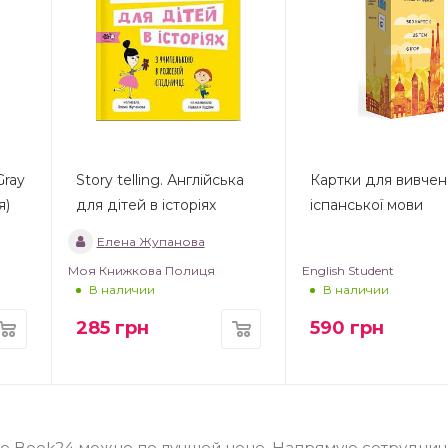
Gray
Story telling. Англійська
Картки для вивче
я)
для дітей в історіях
іспанської мови
Елена Жупанова
Моя Книжкова Полиця
English Student
В наличии
В наличии
285
грн
590
грн
ине Book24 можно по лучшей цене. Напрямую сотруднич