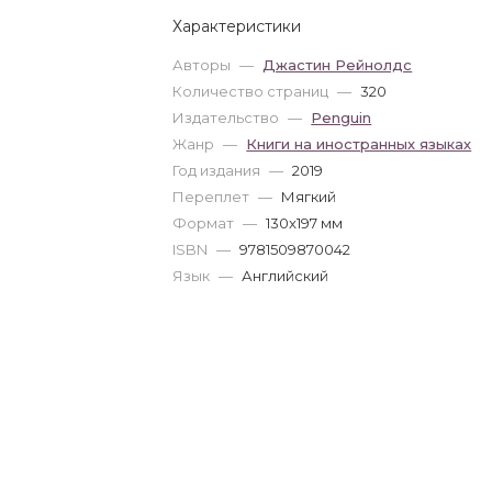
Характеристики
Авторы
—
Джастин Рейнолдс
Количество страниц
—
320
Издательство
—
Penguin
Жанр
—
Книги на иностранных языках
Год издания
—
2019
Переплет
—
Мягкий
Формат
—
130x197 мм
ISBN
—
9781509870042
Язык
—
Английский