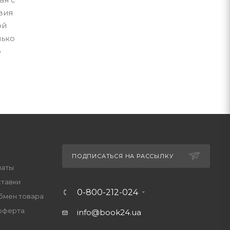
вия
ой
лько
о
ПОДПИСАТЬСЯ НА РАССЫЛКУ
латы
ставки
0-800-212-024
обмен товара
оферта
info@book24.ua