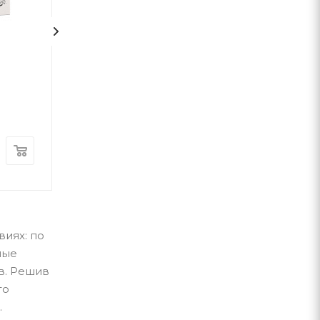
Фієста. І сонце сходить
Любий друг
Ернест Гемінґвей
Мопассан Ги д
ВСЛ
Фолио
В наличии
В наличии
550
грн
480
грн
виях: по
ные
в. Решив
го
.