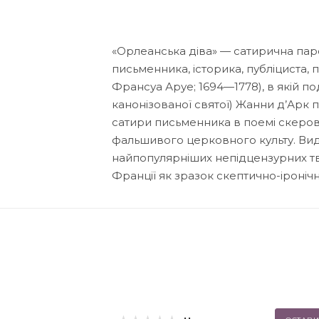
«Орлеанська діва» — сатирична па
письменника, історика, публіциста, 
Франсуа Аруе; 1694—1778), в якій под
канонізованої святої) Жанни д’Арк 
сатири письменника в поемі скерова
фальшивого церковного культу. Вид
найпопулярніших непідцензурних тв
Франції як зразок скептично-іронічно