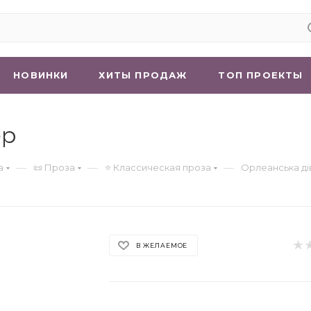
НОВИНКИ
ХИТЫ ПРОДАЖ
ТОП ПРОЕКТЫ
ер
—
—
—
а
📜 Проза
⭐ Классическая проза
Орлеанська ді
В ЖЕЛАЕМОЕ