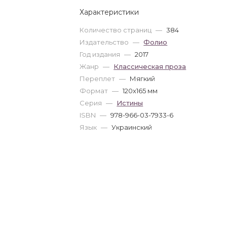
Характеристики
Количество страниц
—
384
Издательство
—
Фолио
Год издания
—
2017
Жанр
—
Классическая проза
Переплет
—
Мягкий
Формат
—
120x165 мм
Серия
—
Истины
ISBN
—
978-966-03-7933-6
Язык
—
Украинский