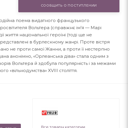
СООБЩИТЬ О ПОСТУПЛЕНИИ
родійна поема видатного французького
просвітителя Вольтера (справжнє ім’я — Марі
ії життя національної героїні (тоді ще не
представлені в бурлескному жанрі. Проте вістря
но не проти самої Жанни, а проти її нестерпно
ана анонімно, «Орлеанська діва» стала одним з
орів Вольтера й здобула популярність і за межами
го «вільнодумства» XVIII століття.
Все товары категории