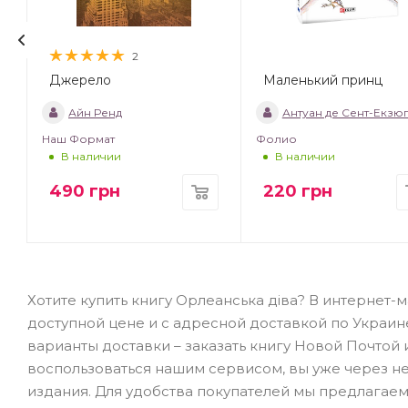
2
Джерело
Маленький принц
т
Айн Ренд
Антуан де Сент-Екзю
Наш Формат
Фолио
В наличии
В наличии
490
грн
220
грн
Хотите купить книгу Орлеанська діва? В интернет-
доступной цене и с адресной доставкой по Украин
варианты доставки – заказать книгу Новой Почтой 
воспользоваться нашим сервисом, вы уже через н
издания. Для удобства покупателей мы предлагаем