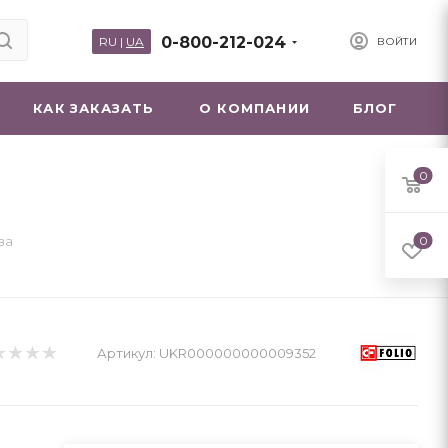
0-800-212-024
RU
|
UA
ВОЙТИ
КАК ЗАКАЗАТЬ
О КОМПАНИИ
БЛОГ
0
ва
0
Артикул:
UKR000000000009352