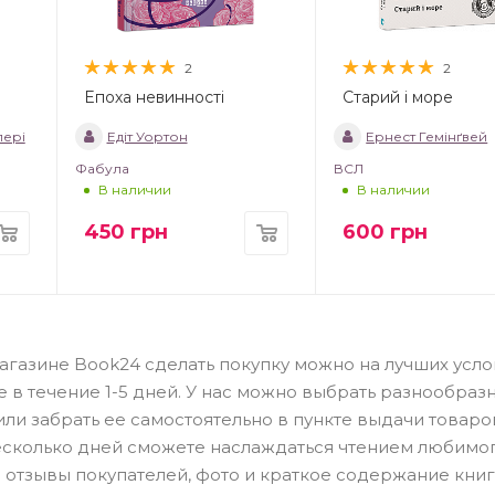
2
2
Епоха невинності
Старий і море
пері
Едіт Уортон
Ернест Гемінґвей
Фабула
ВСЛ
В наличии
В наличии
450
грн
600
грн
магазине Book24 сделать покупку можно на лучших усло
е в течение 1-5 дней. У нас можно выбрать разнообраз
или забрать ее самостоятельно в пункте выдачи товаро
есколько дней сможете наслаждаться чтением любимо
 отзывы покупателей, фото и краткое содержание книг