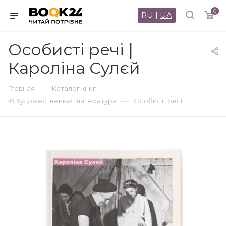
0
RU
|
UA
Особисті речі |
Кароліна Сулєй
—
—
Главная
Каталог книг
—
📒 Художественная литература
Особисті речі