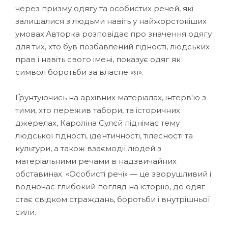
через призму одягу та особистих речей, які
залишалися з людьми навіть у найжорстокіших
умовах.Авторка розповідає про значення одягу
для тих, хто був позбавлений гідності, людських
прав і навіть свого імені, показує одяг як
символ боротьби за власне «я».
Ґрунтуючись на архівних матеріалах, інтерв'ю з
тими, хто пережив табори, та історичних
джерелах, Кароліна Сулєй піднімає тему
людської гідності, ідентичності, тілесності та
культури, а також взаємодії людей з
матеріальними речами в надзвичайних
обставинах. «Особисті речі» — це зворушливий і
водночас глибокий погляд на історію, де одяг
стає свідком страждань, боротьби і внутрішньої
сили.