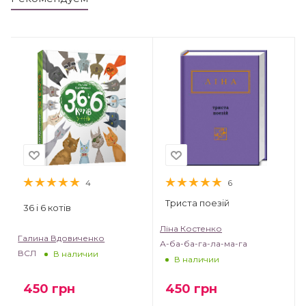
4
6
Триста поезій
36 і 6 котів
Ліна Костенко
Галина Вдовиченко
А-ба-ба-га-ла-ма-га
ВСЛ
В наличии
В наличии
450
грн
450
грн