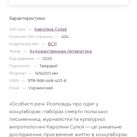
Характеристики
Авторы
—
Кароліна Сулєй
Количество страниц
—
424
Издательство
—
ВСЛ
Жанр
—
Художественная литература
Год издания
—
2025
Переплет
—
Твердый
Формат
—
145x200 мм
ISBN
—
978-966-448-403-6
Язык
—
Украинский
«Особисті речі. Розповідь про одяг у
концтаборах і таборах смерті» польської
письменниці, журналістки та культурної
антропологині Кароліни Сулєй — це унікальне
дослідження, присвячене життю в концтаборах