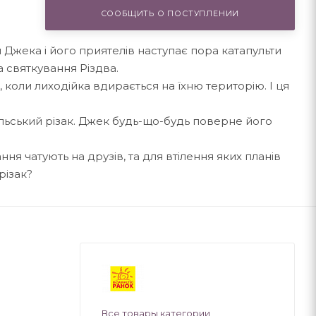
СООБЩИТЬ О ПОСТУПЛЕНИИ
 Джека і його приятелів наступає пора катапульти
та святкування Різдва.
коли лиходійка вдирається на їхню територію. І ця
ільський різак. Джек будь-що-будь поверне його
ння чатують на друзів, та для втілення яких планів
різак?
Все товары категории