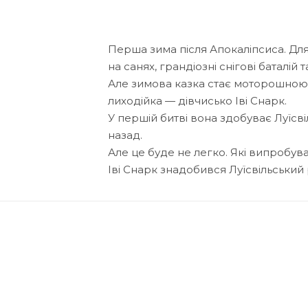
Перша зима після Апокаліпсиса. Для
на санях, грандіозні снігові баталій 
Але зимова казка стає моторошною, 
лиходійка — дівчисько Іві Снарк.
У першій битві вона здобуває Луїсв
назад.
Але це буде не легко. Які випробува
Іві Снарк знадобився Луїсвільський 