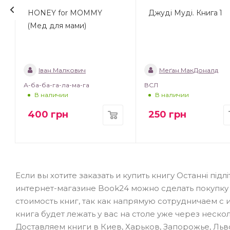
HONEY for MOMMY
Джуді Муді. Книга 1
(Мед для мами)
Іван Малкович
Меґан МакДоналд
А-ба-ба-га-ла-ма-га
ВСЛ
В наличии
В наличии
400
грн
250
грн
Если вы хотите заказать и купить книгу Останні підлі
интернет-магазине Book24 можно сделать покупку
стоимость книг, так как напрямую сотрудничаем с
книга будет лежать у вас на столе уже через неск
Доставляем книги в Киев, Харьков, Запорожье, Льво