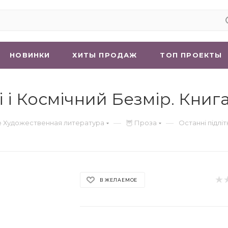
НОВИНКИ
ХИТЫ ПРОДАЖ
ТОП ПРОЕКТЫ
і і Космічний Безмір. Книг
—
—
 Художественная литература
🦉 Проза
Останні підліт
В ЖЕЛАЕМОЕ