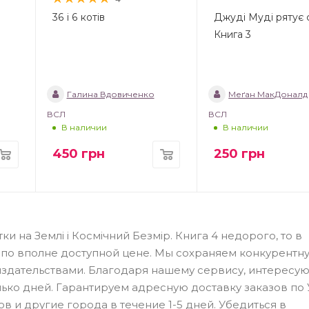
36 і 6 котів
Джуді Муді рятує с
Книга 3
Галина Вдовиченко
Меґан МакДоналд
ВСЛ
ВСЛ
В наличии
В наличии
450
грн
250
грн
тки на Землі і Космічний Безмір. Книга 4 недорого, то в
 по вполне доступной цене. Мы сохраняем конкурентн
 издательствами. Благодаря нашему сервису, интересу
олько дней. Гарантируем адресную доставку заказов по 
в и другие города в течение 1-5 дней. Убедиться в