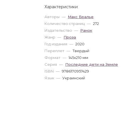
Характеристики
Авторы
—
Макс Бралье
Количество страниц
—
272
Издательство
—
Ранок
Жанр
—
Проза
Год издания
—
2020
Переплет
—
Твердый
Формат
—
145x210 мм
Серия
—
Последние дети на Земле
ISBN
—
9786170957429
Язык
—
Украинский