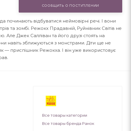
СООБЩИТЬ О ПОСТУПЛЕНИИ
да починають відбуватися неймовірні речі. І вони
рів та зомбі. Режокх Прадавній, Руйнівник Світів не
. Але Джек Салліван та його друзі стоять на
ни навіть зближуються з монстрами. Діти ще не
ик — приспішник Режокха. І він уже використовує
рав.
Все товары категории
Все товары бренда Ранок