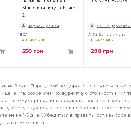
неймовірних пригод
в КРАЇНІ ЖАХОВ
Мишеняти-летуна. Книга
2
Торбен Кульман
Сашко Дерманськ
ВСЛ
А-ба-ба-га-ла-ма-га
В наличии
В наличии
550
грн
290
грн
ітки на Землі і Парад зомбі недорого, то в интернет-маг
й цене. Мы сохраняем конкурентную стоимость книг, т
ря нашему сервису, интересующая вас книга будет ле
ем адресную доставку заказов по Украине. Доставляем
в течение 1-5 дней. Убедиться в правильности выбора 
ания и фото книги.