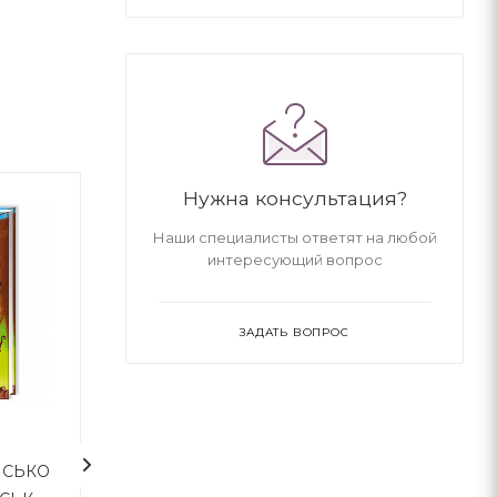
Нужна консультация?
Наши специалисты ответят на любой
интересующий вопрос
ЗАДАТЬ ВОПРОС
1
ИСЬКО
ТАЄМНИЦЯ козацького
Історія одного 