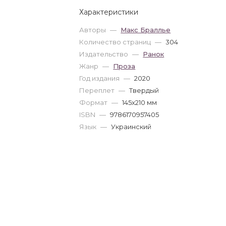
Характеристики
Авторы
—
Макс Браллье
Количество страниц
—
304
Издательство
—
Ранок
Жанр
—
Проза
Год издания
—
2020
Переплет
—
Твердый
Формат
—
145x210 мм
ISBN
—
9786170957405
Язык
—
Украинский