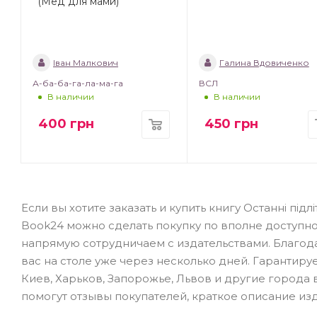
(Мед для мами)
Іван Малкович
Галина Вдовиченко
А-ба-ба-га-ла-ма-га
ВСЛ
В наличии
В наличии
400
грн
450
грн
Если вы хотите заказать и купить книгу Останні підл
Book24 можно сделать покупку по вполне доступно
напрямую сотрудничаем с издательствами. Благода
вас на столе уже через несколько дней. Гарантиру
Киев, Харьков, Запорожье, Львов и другие города 
помогут отзывы покупателей, краткое описание изд