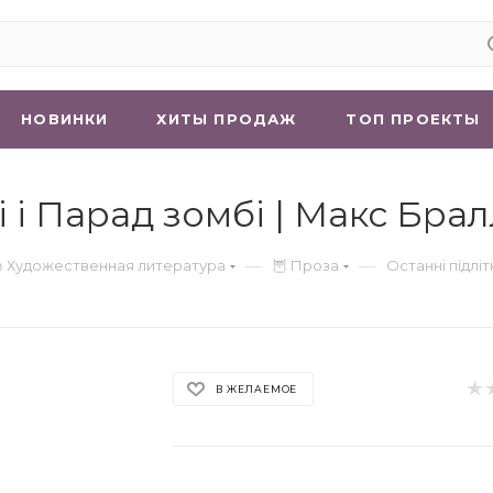
НОВИНКИ
ХИТЫ ПРОДАЖ
ТОП ПРОЕКТЫ
і і Парад зомбі | Макс Бра
—
—
 Художественная литература
🦉 Проза
Останні підліт
В ЖЕЛАЕМОЕ