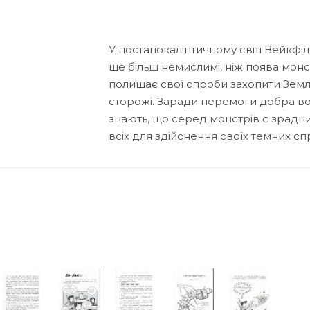
У постапокаліптичному світі Вейкфіл
ще більш немислимі, ніж поява монст
полишає свої спроби захопити Землю
сторожі. Заради перемоги добра во
знають, що серед монстрів є зрадн
всіх для здійснення своїх темних сп