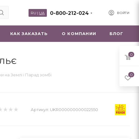
0-800-212-024
RU
|
UA
ВОЙТИ
КАК ЗАКАЗАТЬ
О КОМПАНИИ
БЛОГ
0
лльє
ки на Землі і Парад зомбі
0
Артикул:
UKR000000000022550