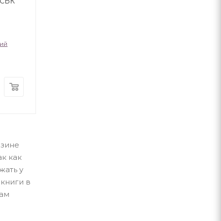
ИСЬК
скарбу
ий
Андрій Кокотюха
Юрій Винничу
А-ба-ба-га-ла-ма-га
А-ба-ба-га-ла-ма-г
В наличии
В наличии
280
грн
300
грн
азине
ак как
жать у
 книги в
вам