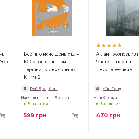
1
і.
Все літо наче день один.
Атлант розправив п
—Або
100 оповідань. Том
Частина перша.
перший : у двох книгах.
Несуперечність
Книга 2
Рей Бредбері
Айн Ренд
Навчальна книга Богдан
Наш Формат
В наличии
В наличии
599
грн
470
грн