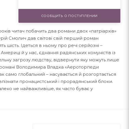
СООБЩИТЬ О ПОСТУПЛЕНИИ
 років читач побачить два романи двох «патріархів»
 Юрій Смолич дав світові свій перший роман
ть шість. Ідеться в ньому про речі серйозні –
 Америці й у нас, єднання радянських комуністів із
ельну загрозу людству, відвернути яку можуть лише
 У романі Володимира Владка «Аероторпеди
так само глобальний – насувається й розгортається
о впізнати пронацистський і прорадянський блоки.
леко не найважливіше, як часто буває у