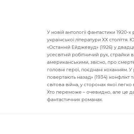
У новій антології фантастики 1920-х
української літератури ХХ століття.
«Останній Ейджевуд» (1926) у двадця
усесвітній робітничий рух, страйки в
американськими, звісно, про смерт
головні герої, поєднані коханням.
повертають назад» (1934) конфлікт 
світова війна, у сторонах якої легк
Хто переможе – очевидно, але це да
фантастичних романах.