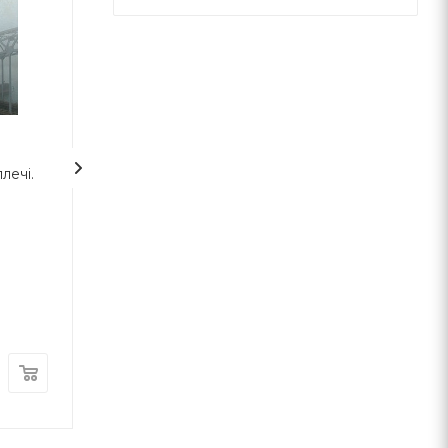
лечі.
Атлант розправив плечі.
Імперія ангелів
Частина третя. А є А
Айн Ренд
Бернар Верб
Наш Формат
Terra Incognita
В наличии
В наличии
470
грн
530
грн