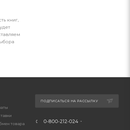
ть книг,
удет
ставляем
выбора
ПОДПИСАТЬСЯ НА РАССЫЛКУ
латы
ставки
0-800-212-024
обмен товара