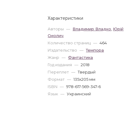
Характеристики
Авторы
—
Владимир Владко
,
Юрій
Смолич
Количество страниц
—
464
Издательство
—
Темпора
Жанр
—
Фантастика
Год издания
—
2018
Переплет
—
Твердый
Формат
—
135x205 мм
ISBN
—
978-617-569-347-6
Язык
—
Украинский