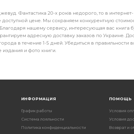
джевуд. Фантастика 20-х років недорого, то в интернет-
 доступной цене. Мы сохраняем конкурентную стоимос
 Благодаря нашему сервису, интересующая вас книга б
Гарантируем адресную доставку заказов по Украине. До
 города в течение 1-5 дней. Убедиться в правильности 
 издания и фото книги.
ИНФОРМАЦИЯ
ПОМОЩЬ
График работы
Условия оп
Система лояльности
Условия до
Политика конфиденциальности
Возврат и 