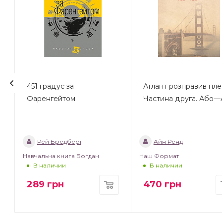
451 градус за
Атлант розправив плеч
Фаренгейтом
Частина друга. Або
Рей Бредбері
Айн Ренд
Навчальна книга Богдан
Наш Формат
В наличии
В наличии
289
грн
470
грн