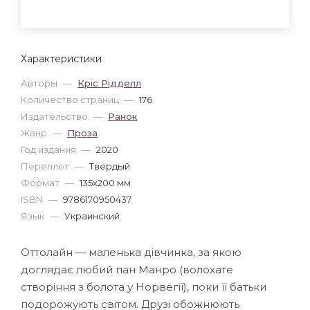
Характеристики
Авторы
—
Кріс Рідделл
Количество страниц
—
176
Издательство
—
Ранок
Жанр
—
Проза
Год издания
—
2020
Переплет
—
Твердый
Формат
—
135x200 мм
ISBN
—
9786170950437
Язык
—
Украинский
Оттолайн — маленька дівчинка, за якою
доглядає любий пан Манро (волохате
створіння з болота у Норвегії), поки її батьки
подорожують світом. Друзі обожнюють