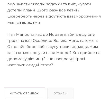
вирішувати складні задачки та видумувати
дотепні плани. Цього разу все летить
шкереберть через відсутність взаєморозуміння
між товаришами.
Пан Манро втікає до Норвегії, аби відшукати
троля на ім’я Особливо Велика Нога, натомість
Оттолайн бере собі в супутники ведмедя. Чим
закінчаться пошуки пана Манро? Хто прийде на
допомогу дівчинці? І чи насправді тролі
настільки огидні істоти?
ЧИТАТЬ ОТРЫВОК
ОТЗЫВЫ