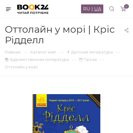
0
RU
|
UA
Оттолайн у морі | Кріс
Рідделл
—
—
—
Главная
Каталог книг
👨 Детская литература
—
—
📚 Художественная литература
🦉 Проза
Оттолайн у морі