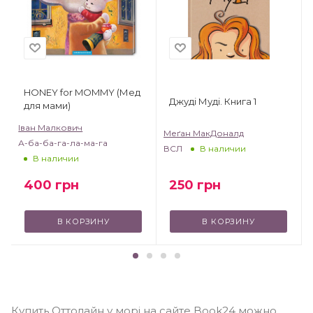
HONEY for MOMMY (Мед
Джуді Муді. Книга 1
для мами)
Іван Малкович
Меґан МакДоналд
А-ба-ба-га-ла-ма-га
ВСЛ
В наличии
В наличии
250
грн
400
грн
В КОРЗИНУ
В КОРЗИНУ
Купить Оттолайн у морі на сайте Book24 можно