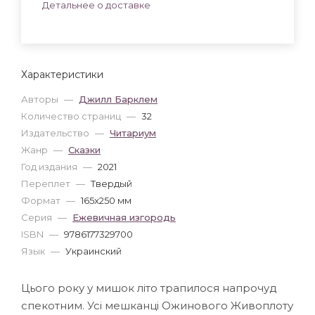
Детальнее о доставке
Характеристики
Авторы
—
Джилл Барклем
Количество страниц
—
32
Издательство
—
Читариум
Жанр
—
Сказки
Год издания
—
2021
Переплет
—
Твердый
Формат
—
165x250 мм
Серия
—
Ежевичная изгородь
ISBN
—
9786177329700
Язык
—
Украинский
Цього року у мишок літо трапилося напрочуд
спекотним. Усі мешканці Ожинового Живоплоту