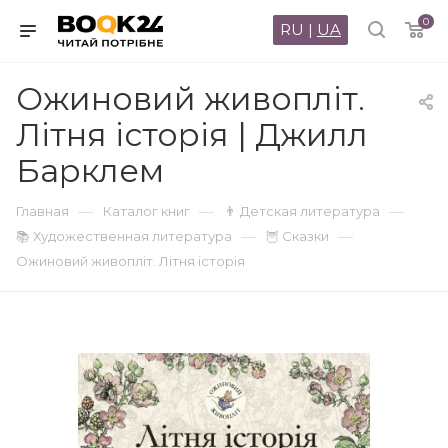
0
RU
|
UA
Ожиновий живопліт.
Літня історія | Джилл
Барклем
—
—
—
Главная
Каталог книг
👨 Детская литература
—
—
📚 Художественная литература
🦉 Сказки
Ожиновий живопліт. Літня історія