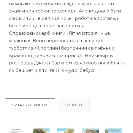
намагаються сховатися від пекучого сонця і
знайти хоч трохи прохолоди. Але недовго бути
жаркій тиші в селищі! Бо ж і роботи вдосталь, і
без свята це літо не залишиться…
Справжній скарб книги «Літня історія» – це
малюнки. Вони переносять в щасливий,
турботливий, теплий і безпечний світ ніжних
вражень і дивовижних пригод. Неймовірну
розповідь Джилл Барклем однаково полюблять
як бешкетні діти, так і їх мудрі бабусі
ЧИТАТЬ ОТРЫВОК
ОТЗЫВЫ