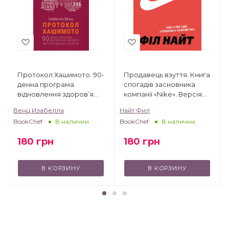
Протокол Хашимото. 90-
Продавець взуття. Книга
денна програма
спогадів засновника
відновлення здоров’я
компанії «Nike». Версія
щитоподібної залози
для юних читачів
Венц Изабелла
Найт Фил
BookChef
BookChef
В наличии
В наличии
180
грн
180
грн
В КОРЗИНУ
В КОРЗИНУ