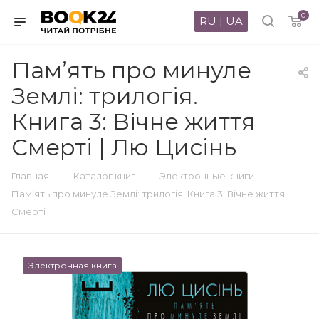
0
RU
|
UA
Пам’ять про минуле
Землі: трилогія.
Книга 3: Вічне життя
Смерті | Лю Цисінь
—
—
—
Главная
Каталог книг
Электронные книги
Пам’ять про минуле Землі: трилогія. Книга 3: Вічне життя
Смерті
Электронная книга