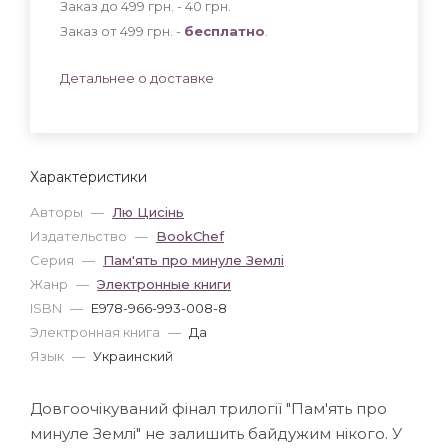
Заказ до 499 грн. - 40
грн
.
Заказ от 499 грн. -
бесплатно
.
Детальнее о доставке
Характеристики
Авторы
—
Лю Цисінь
Издательство
—
BookChef
Серия
—
Пам'ять про минуле Землі
Жанр
—
Электронные книги
ISBN
—
E978-966-993-008-8
Электронная книга
—
Да
Язык
—
Украинский
Довгоочікуваний фінал трилогії "Пам'ять про
минуле Землі" не залишить байдужим нікого. У