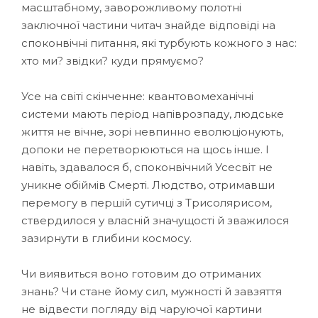
масштабному, заворожливому полотні
заключної частини читач знайде відповіді на
споконвічні питання, які турбують кожного з нас:
хто ми? звідки? куди прямуємо?
Усе на світі скінченне: квантовомеханічні
системи мають період напіврозпаду, людське
життя не вічне, зорі невпинно еволюціонують,
допоки не перетворюються на щось інше. І
навіть, здавалося б, споконвічний Усесвіт не
уникне обіймів Смерті. Людство, отримавши
перемогу в першій сутичці з Трисолярисом,
ствердилося у власній значущості й зважилося
зазирнути в глибини космосу.
Чи виявиться воно готовим до отриманих
знань? Чи стане йому сил, мужності й завзяття
не відвести погляду від чаруючої картини