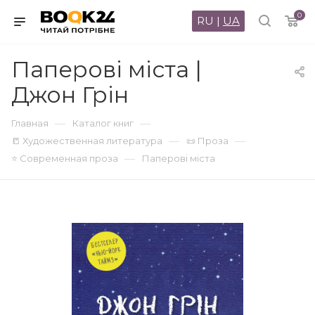
0
RU
|
UA
Паперові міста |
Джон Грін
—
—
Главная
Каталог книг
—
—
📒 Художественная литература
📜 Проза
—
⭐ Современная проза
Паперові міста