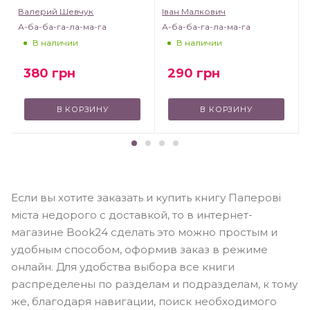
Валерий Шевчук
Іван Малкович
А-ба-ба-га-ла-ма-га
А-ба-ба-га-ла-ма-га
В наличии
В наличии
380
грн
290
грн
В КОРЗИНУ
В КОРЗИНУ
Если вы хотите заказать и купить книгу Паперові
міста недорого с доставкой, то в интернет-
магазине Book24 сделать это можно простым и
удобным способом, оформив заказ в режиме
онлайн. Для удобства выбора все книги
распределены по разделам и подразделам, к тому
же, благодаря навигации, поиск необходимого