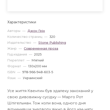
Характеристики
Авторы
—
Джон Грін
Количество страниц
—
320
Издательство
—
Stone Publishing
Жанр
—
Современная проза
Год издания
—
2025
Переплет
—
Мягкий
Формат
—
130x200 мм
ISBN
—
978-966-948-603-5
Язык
—
Украинский
Усе життя Квентин був здалеку закоханий у
свою дивовижну сусідку — Марго Рот
Шпігельман. Тож коли вона, одного дня
відчинивши знадвору вікно в його кім-нату,