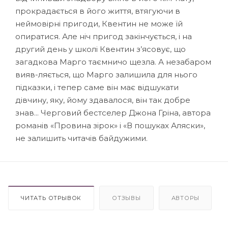
прокрадається в його життя, втягуючи в
неймовірні пригоди, Квентин не може їй
опиратися. Але ніч пригод закінчується, і на
другий день у школі Квентин з’ясовує, що
загадкова Марго таємничо щезла. А незабаром
вияв-ляється, що Марго залишила для нього
підказки, і тепер саме він має відшукати
дівчину, яку, йому здавалося, він так добре
знав... Черговий бестселер Джона Гріна, автора
романів «Провина зірок» і «В пошуках Аляски»,
не залишить читачів байдужими.
ЧИТАТЬ ОТРЫВОК
ОТЗЫВЫ
АВТОРЫ