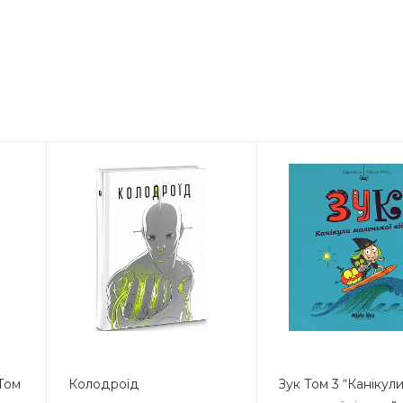
 Том
Колодроїд
Зук Том 3 “Канікул