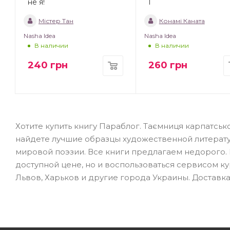
не я!
1
Містер Тан
Конамі Каната
Nasha Idea
Nasha Idea
В наличии
В наличии
240
грн
260
грн
Хотите купить книгу Параблог. Таємниця карпатсько
найдете лучшие образцы художественной литерат
мировой поэзии. Все книги предлагаем недорого. 
доступной цене, но и воспользоваться сервисом ку
Львов, Харьков и другие города Украины. Доставка 