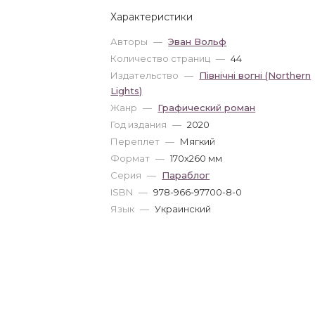
Характеристики
Авторы
—
Эван Вольф
Количество страниц
—
44
Издательство
—
Північні вогні (Northern
Lights)
Жанр
—
Графический роман
Год издания
—
2020
Переплет
—
Мягкий
Формат
—
170x260 мм
Серия
—
Параблог
ISBN
—
978-966-97700-8-0
Язык
—
Украинский