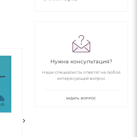
Нужна консультация?
Наши специалисты ответят на любой
интересующий вопрос
ЗАДАТЬ ВОПРОС
и
Зук Том 2 “Небезпечна
Щоденники Ви