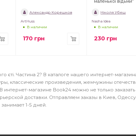
маленької відьми”
Александр Корешков
Ніколя Убеш
ArtHuss
Nasha Idea
В наличии
В наличии
170
грн
230
грн
го єті. Частина 2? В каталоге нашего интернет-магазин
уры, классические произведения, жемчужины отечеств
В интернет-магазине Book24 можно не только заказать
рьерской доставки. Отправляем заказы в Киев, Одессу
занимает 1-5 дней.