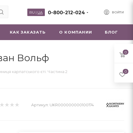
0-800-212-024
RU
|
UA
ВОЙТИ
КАК ЗАКАЗАТЬ
О КОМПАНИИ
БЛОГ
0
Еван Вольф
ниця карпатського єті. Частина 2
0
Артикул:
UKR000000000100174