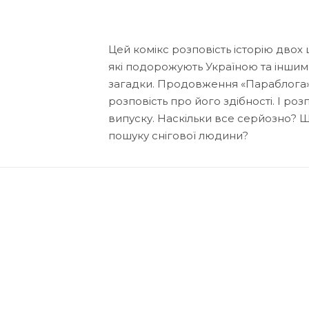
Цей комікс розповість історію двох 
які подорожують Україною та іншими
загадки. Продовження «Параблога» з
розповість про його здібності. І розп
випуску. Наскільки все серйозно? Що
пошуку снігової людини?