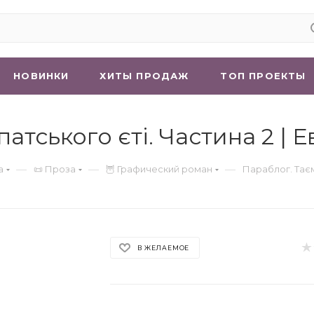
НОВИНКИ
ХИТЫ ПРОДАЖ
ТОП ПРОЕКТЫ
атського єті. Частина 2 | 
—
—
—
а
📜 Проза
🦉 Графический роман
Параблог. Таєм
В ЖЕЛАЕМОЕ