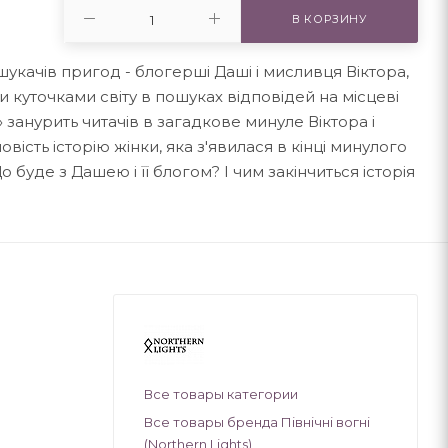
В КОРЗИНУ
шукачів пригод - блогерші Даші і мисливця Віктора,
 куточками світу в пошуках відповідей на місцеві
анурить читачів в загадкове минуле Віктора і
овість історію жінки, яка з'явилася в кінці минулого
 буде з Дашею і її блогом? І чим закінчиться історія
Все товары категории
Все товары бренда Північні вогні
(Northern Lights)