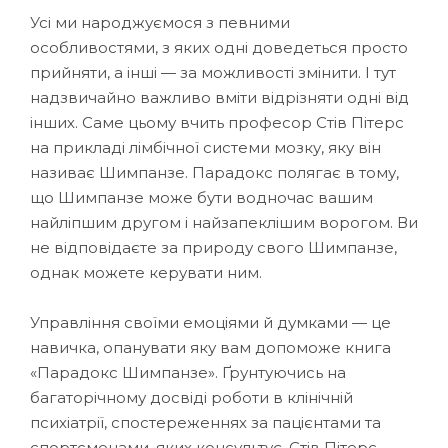
Усі ми народжуємося з певними
особливостями, з яких одні доведеться просто
прийняти, а інші — за можливості змінити. І тут
надзвичайно важливо вміти відрізняти одні від
інших. Саме цьому вчить професор Стів Пітерс
на прикладі лімбічної системи мозку, яку він
називає Шимпанзе. Парадокс полягає в тому,
що Шимпанзе може бути водночас вашим
найліпшим другом і найзапеклішим ворогом. Ви
не відповідаєте за природу свого Шимпанзе,
однак можете керувати ним.
Управління своїми емоціями й думками — це
навичка, опанувати яку вам допоможе книга
«Парадокс Шимпанзе». Ґрунтуючись на
багаторічному досвіді роботи в клінічній
психіатрії, спостереженнях за пацієнтами та
спортсменами, яких консультує, Стів Пітерс