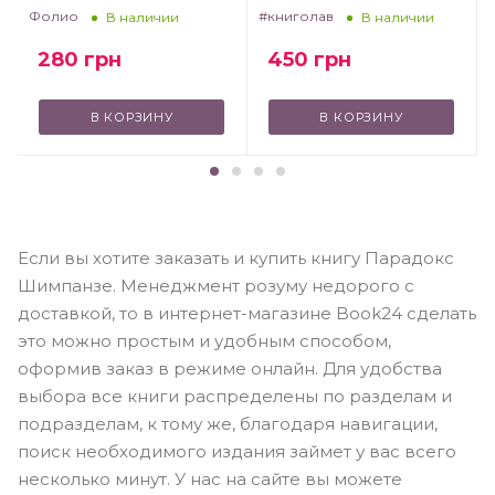
V
Фолио
#книголав
В наличии
В наличии
280
грн
450
грн
В КОРЗИНУ
В КОРЗИНУ
Если вы хотите заказать и купить книгу Парадокс
Шимпанзе. Менеджмент розуму недорого с
доставкой, то в интернет-магазине Book24 сделать
это можно простым и удобным способом,
оформив заказ в режиме онлайн. Для удобства
выбора все книги распределены по разделам и
подразделам, к тому же, благодаря навигации,
поиск необходимого издания займет у вас всего
несколько минут. У нас на сайте вы можете