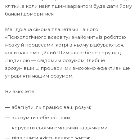
клітки, а коли найліпшим варіантом буде дати йому
банан і домовитися.
Мандрівка сімома планетами нашого
«Психологічного всесвіту» знайомить із роботою
мозку й процесами, котрі в ньому відбуваються,
коли наш емоційний Шимпанзе бере гору над
Людиною — свідомим розумом. Глибше
зрозумівши ці процеси, ми зможемо ефективніше
управляти нашим розумом.
Ви зможете:
збагнути, як працює ваш розум;
зрозуміти себе та інших;
керувати своїми емоціями та думками;
підвищити якість вашого життя;