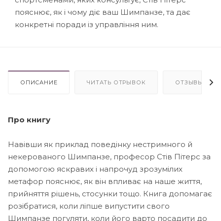
пояснює, як і чому діє ваш Шимпанзе, та дає
конкретні поради із управління ним.
ОПИСАНИЕ
ЧИТАТЬ ОТРЫВОК
ОТЗЫВЫ
Про книгу
Навівши як приклад поведінку нестримного й
некерованого Шимпанзе, професор Стів Пітерс за
допомогою яскравих і напрочуд зрозумілих
метафор пояснює, як він впливає на наше життя,
прийняття рішень, стосунки тощо. Книга допомагає
розібратися, коли ліпше випустити свого
Шимпанзе погуляти, коли його варто посадити до