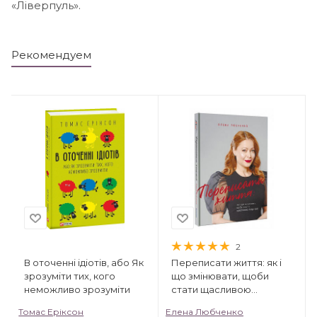
«Ліверпуль».
Рекомендуем
2
В оточенні ідіотів, або Як
Переписати життя: як і
зрозуміти тих, кого
що змінювати, щоби
неможливо зрозуміти
стати щасливою
людиною
Томас Еріксон
Елена Любченко