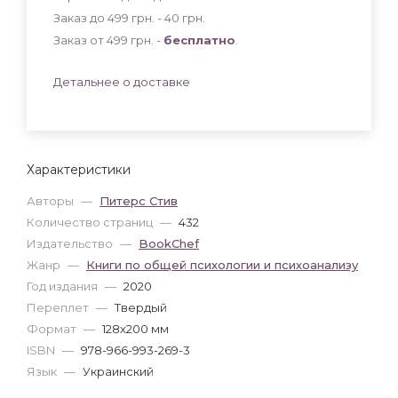
Заказ до 499 грн. - 40
грн
.
Заказ от 499 грн. -
бесплатно
.
Детальнее о доставке
Характеристики
Авторы
—
Питерс Стив
Количество страниц
—
432
Издательство
—
BookChef
Жанр
—
Книги по общей психологии и психоанализу
Год издания
—
2020
Переплет
—
Твердый
Формат
—
128x200 мм
ISBN
—
978-966-993-269-3
Язык
—
Украинский