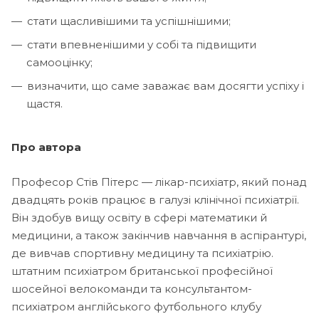
стати щасливішими та успішнішими;
стати впевненішими у собі та підвищити
самооцінку;
визначити, що саме заважає вам досягти успіху і
щастя.
Про автора
Професор Стів Пітерс — лікар-психіатр, який понад
двадцять років працює в галузі клінічної психіатрії.
Він здобув вищу освіту в сфері математики й
медицини, а також закінчив навчання в аспірантурі,
де вивчав спортивну медицину та психіатрію.
штатним психіатром британської професійної
шосейної велокоманди та консультантом-
психіатром англійського футбольного клубу