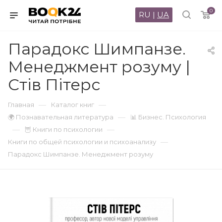
0
RU
|
UA
Парадокс Шимпанзе.
Менеджмент розуму |
Стів Пітерс
—
—
Главная
Каталог книг
—
🌍 Познавательная литература
📊 Бизнес. Психология
—
—
🦉 Книги по психологии
—
Книги по общей психологии и психоанализу
Парадокс Шимпанзе. Менеджмент розуму