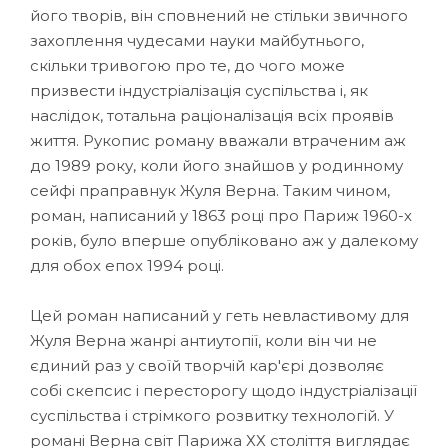
його творів, він сповнений не стільки звичного
захоплення чудесами науки майбутнього,
скільки тривогою про те, до чого може
призвести індустріалізація суспільства і, як
наслідок, тотальна раціоналізація всіх проявів
життя. Рукопис роману вважали втраченим аж
до 1989 року, коли його знайшов у родинному
сейфі праправнук Жуля Верна. Таким чином,
роман, написаний у 1863 році про Париж 1960-х
років, було вперше опубліковано аж у далекому
для обох епох 1994 році.
Цей роман написаний у геть невластивому для
Жуля Верна жанрі антиутопії, коли він чи не
єдиний раз у своїй творчій кар'єрі дозволяє
собі скепсис і пересторогу щодо індустріалізації
суспільства і стрімкого розвитку технологій. У
романі Верна світ Парижа ХХ століття виглядає