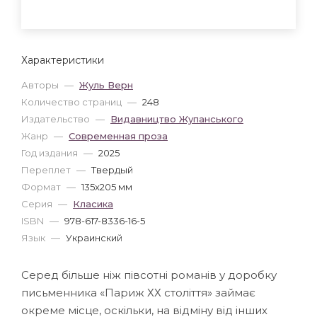
Характеристики
Авторы
—
Жуль Верн
Количество страниц
—
248
Издательство
—
Видавництво Жупанського
Жанр
—
Современная проза
Год издания
—
2025
Переплет
—
Твердый
Формат
—
135x205 мм
Серия
—
Класика
ISBN
—
978-617-8336-16-5
Язык
—
Украинский
Серед більше ніж півсотні романів у доробку
письменника «Париж ХХ століття» займає
окреме місце, оскільки, на відміну від інших