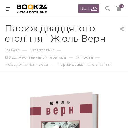
0
RU
|
UA
Париж двадцятого
століття | Жюль Верн
—
—
Главная
Каталог книг
—
—
📒 Художественная литература
📜 Проза
—
⭐ Современная проза
Париж двадцятого століття