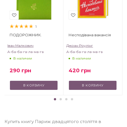
1
ПОДОРОЖНИК.
Несподівана вакансія
Іван Малкович
Джоан Роулінг
А-ба-ба-га-ла-ма-га
А-ба-ба-га-ла-ма-га
В наличии
В наличии
290
грн
420
грн
В КОРЗИНУ
В КОРЗИНУ
Купить книгу Париж двадцятого століття в