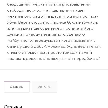
бездушним і меркантильним, позбавленим
свободи творчості та підвладним лише
механічному раціо. На щастя, похмурі прогнози
Жуля Верна стосовно Парижа 60-х не збулися,
але тим цікавіше буде тепер прочитати його
думки з приводу негативного сценарію
майбутнього, передумови якого письменник
бачив у своїй добі. А можливо, Жуль Верн не так
сильно й помилявся, просто тривожні зміни
настають дещо повільніше, ніж він передбачав?
ОТЗЫВЫ
АВТОРЫ
Отзывы