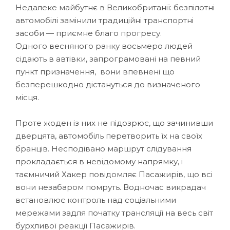
Недалеке майбутнє в Великобританії: безпілотні
автомобілі замінили традиційні транспортні
засоби — приємне благо прогресу.
Одного весняного ранку восьмеро людей
сідають в автівки, запрограмовані на певний
пункт призначення, вони впевнені що
безперешкодно дістануться до визначеного
місця.
Проте жоден із них не підозрює, що зачинивши
дверцята, автомобіль перетворить їх на своїх
бранців. Несподівано маршрут слідування
прокладається в невідомому напрямку, і
таємничий Хакер повідомляє Пасажирів, що всі
вони незабаром помруть. Водночас викрадач
встановлює контроль над соціальними
мережами задля початку трансляції на весь світ
бурхливої реакції Пасажирів.