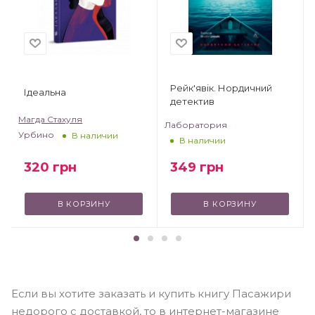
Рейк'явік. Нордичний
Ідеальна
детектив
Магда Стахуля
Лаборатория
Урбино
V
В наличии
В наличии
320
грн
349
грн
В КОРЗИНУ
В КОРЗИНУ
Если вы хотите заказать и купить книгу Пасажири
недорого с доставкой, то в интернет-магазине