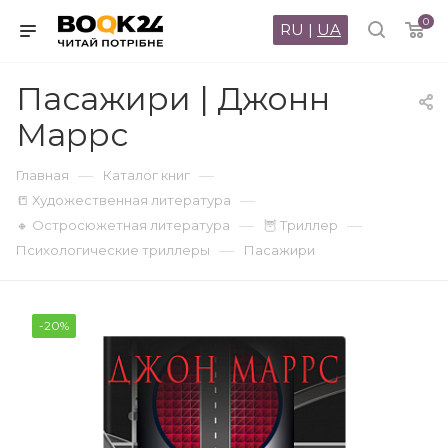
0
RU
|
UA
Пасажири | Джонн
Маррс
—
—
Главная
Каталог книг
—
📒 Художественная литература
—
—
🔸 Остросюжетная литература
🦉 Триллер
—
Психологические триллеры
Пасажири
-20%