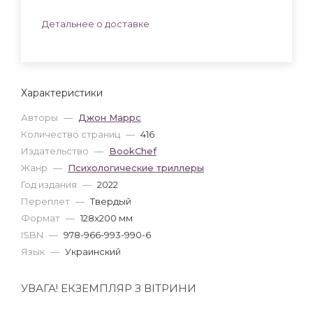
Детальнее о доставке
Характеристики
Авторы
—
Джон Маррс
Количество страниц
—
416
Издательство
—
BookChef
Жанр
—
Психологические триллеры
Год издания
—
2022
Переплет
—
Твердый
Формат
—
128x200 мм
ISBN
—
978-966-993-990-6
Язык
—
Украинский
УВАГА! ЕКЗЕМПЛЯР З ВІТРИНИ