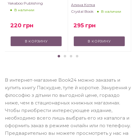
Yakaboo Publishing
дорослими
Алина Котка
В наличии
Crystal Book
В наличии
220
грн
295
грн
В КОРЗИНУ
В КОРЗИНУ
В интернет-магазине Book24 можно заказать и
купить книгу Паскудне, тупе й коротке. Занурення у
філософію з дітьми по выгодной цене, гораздо
ниже, чем в стационарных книжных магазинах.
Чтобы приобрести интересующее издание,
необходимо всего лишь выбрать его из каталога и
оформить заказ в режиме онлайн или по телефону.
Предварительно вы можете просмотреть у нас на