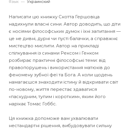
Язык
—
Украинский
Написати цю книжку Скотта Гершовіца
надихнули власні сини. Автор доводить, що діти
є носіями філософських думок і їхні запитання —
це не дивні, дурні чи пусті балачки, а справжнє
мистецтво мислити. Автор на прикладі
спілкування із синами Рексом і Генком
розбирає практичні філософські теми: від
правопорушень і використання матюків до
феномену зубної феї та Бога. А коли щодень
намагаєшся знаходити істину й відкривати світ
по-новому, життя перестає здаватися
«паскудним, тупим і коротким», яким його
нарікає Томас Гоббс.
Ця книжка допоможе вам ухвалювати
нестандартні рішення, вибудовувати сильну