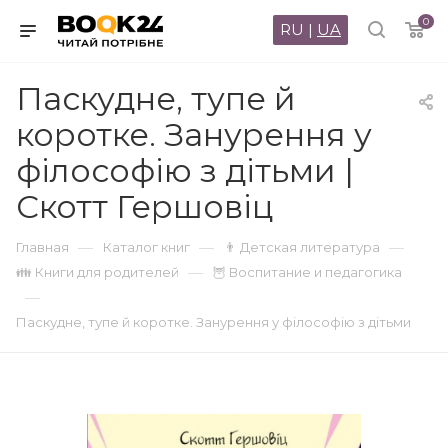
0
RU
|
UA
Паскудне, тупе й
коротке. Занурення у
філософію з дітьми |
Скотт Гершовіц
—
—
—
Главная
Каталог книг
👨 Детская литература
—
👪 Книги для родителей
🦉 Воспитание и педагогика
—
Паскудне, тупе й коротке. Занурення у філософію з дітьми