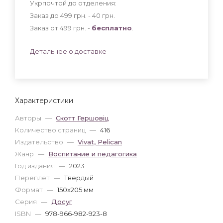
Укрпочтой до отделения:
Заказ до 499 грн. - 40
грн
.
Заказ от 499 грн. -
бесплатно
.
Детальнее о доставке
Характеристики
Авторы
—
Скотт Гершовіц
Количество страниц
—
416
Издательство
—
Vivat, Pelican
Жанр
—
Воспитание и педагогика
Год издания
—
2023
Переплет
—
Твердый
Формат
—
150x205 мм
Серия
—
Досуг
ISBN
—
978-966-982-923-8