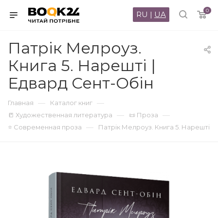
0
RU
|
UA
Патрік Мелроуз.
Книга 5. Нарешті |
Едвард Сент-Обін
—
—
Главная
Каталог книг
—
—
📒 Художественная литература
📜 Проза
—
⭐ Современная проза
Патрік Мелроуз. Книга 5. Нарешті