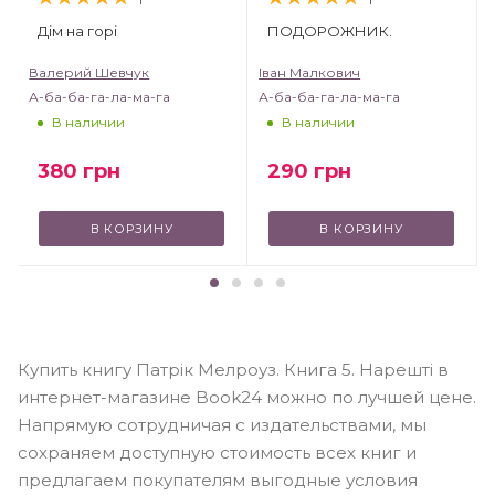
Дім на горі
ПОДОРОЖНИК.
Валерий Шевчук
Іван Малкович
А-ба-ба-га-ла-ма-га
А-ба-ба-га-ла-ма-га
В наличии
В наличии
380
грн
290
грн
В КОРЗИНУ
В КОРЗИНУ
Купить книгу Патрік Мелроуз. Книга 5. Нарешті в
интернет-магазине Book24 можно по лучшей цене.
Напрямую сотрудничая с издательствами, мы
сохраняем доступную стоимость всех книг и
предлагаем покупателям выгодные условия