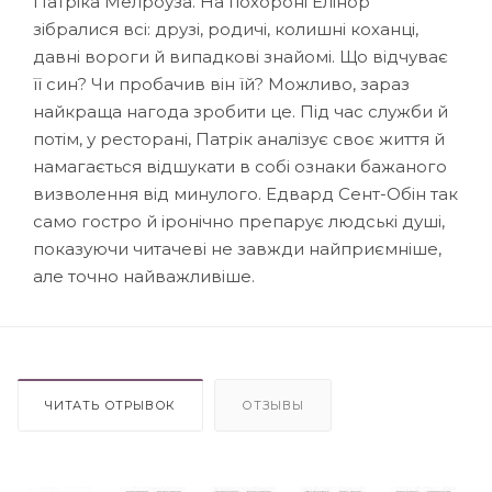
Патріка Мелроуза. На похороні Елінор
зібралися всі: друзі, родичі, колишні коханці,
давні вороги й випадкові знайомі. Що відчуває
її син? Чи пробачив він їй? Можливо, зараз
найкраща нагода зробити це. Під час служби й
потім, у ресторані, Патрік аналізує своє життя й
намагається відшукати в собі ознаки бажаного
визволення від минулого. Едвард Сент-Обін так
само гостро й іронічно препарує людські душі,
показуючи читачеві не завжди найприємніше,
але точно найважливіше.
ЧИТАТЬ ОТРЫВОК
ОТЗЫВЫ